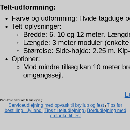
Telt-udformning:
Farve og udformning: Hvide tagduge o
Telt-oplysninger:
Bredde: 6, 10 og 12 meter. Længd
Længde: 3 meter moduler (enkelte
Størrelse: Side-højde: 2.25 m. Ki
Optioner:
Mod mindre tillæg kan 10 meter bre
omgangssejl.
L
Populære sider om teltudlejning:
Serviceudlejning med opvask til bryllup og fest
Tips før
|
bestilling i Jylland
Tips til teltudlejning
Bordudlejning med
|
|
omtanke til fest