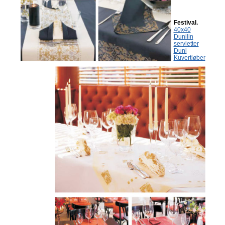
Festival.
40x40
Dunilin
servietter
Duni
Kuvertløber