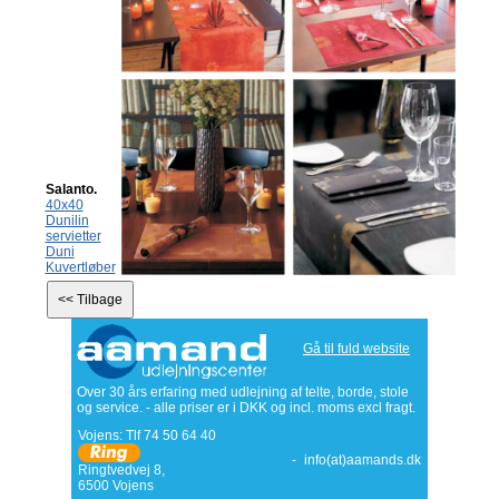
Salanto.
40x40
Dunilin
servietter
Duni
Kuvertløber
Gå til fuld website
Over 30 års erfaring med udlejning af telte, borde, stole
og service. - alle priser er i DKK og incl. moms excl fragt.
Vojens: Tlf
74 50 64 40
-
info(at)aamands.dk
Ringtvedvej 8
,
6500
Vojens