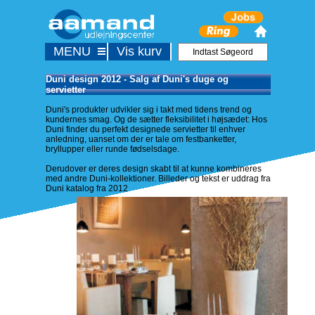
MENU
Vis kurv
Duni design 2012 - Salg af Duni's duge og
servietter
Duni's produkter udvikler sig i takt med tidens trend og
kundernes smag. Og de sætter fleksibilitet i højsædet: Hos
Duni finder du perfekt designede servietter til enhver
anledning, uanset om der er tale om festbanketter,
bryllupper eller runde fødselsdage.
Derudover er deres design skabt til at kunne kombineres
med andre Duni-kollektioner. Billeder og tekst er uddrag fra
Duni katalog fra 2012