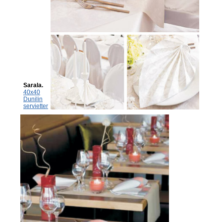
Sarala.
40x40
Dunilin
servietter