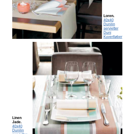
Loren.
40x40
Dunilin
servietter
Duni
Kuvertløber
Linen
Jade.
40x40
Dunilin