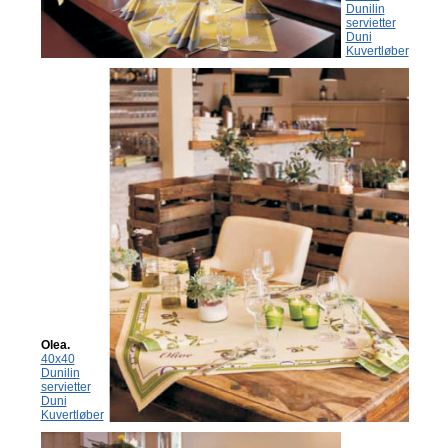
Dunilin
servietter
Duni
Kuvertløber
Olea.
40x40
Dunilin
servietter
Duni
Kuvertløber