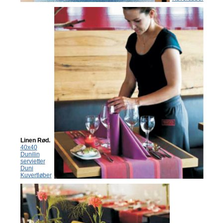
Linen Rød.
40x40
Dunilin
servietter
Duni
Kuvertløber