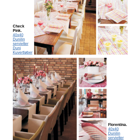
Check
Pink.
40x40
Dunilin
servietter
Duni
Kuvertløber
Florentina.
40x40
Dunilin
servietter