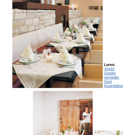
Loren.
40x40
Dunilin
servietter
Duni
Kuvertløber