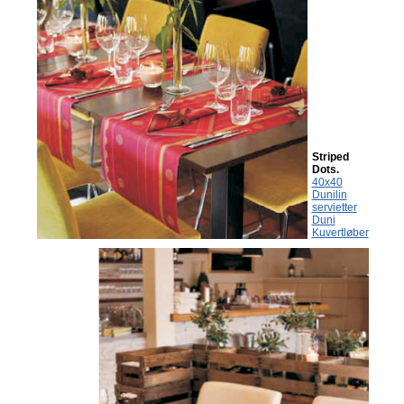
Striped
Dots.
40x40
Dunilin
servietter
Duni
Kuvertløber