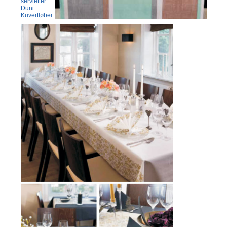
servietter
Duni
Kuvertløber