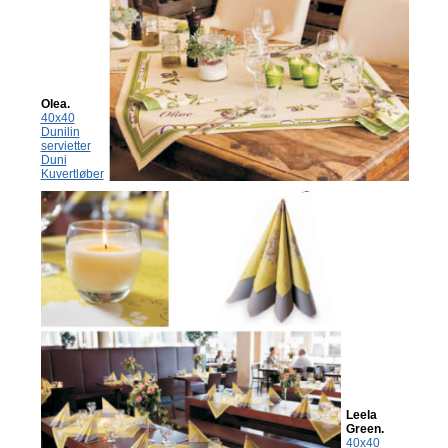
Olea.
40x40
Dunilin
servietter
Duni
Kuvertløber
Leela
Green.
40x40