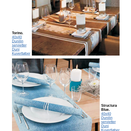
Torino.
40x40
Dunilin
servietter
Duni
Kuvertløber
Structura
Blue.
40x40
Dunilin
servietter
Duni
Kuvertløber