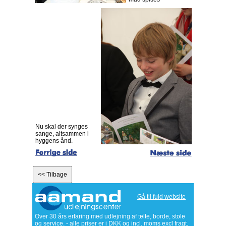
Nu skal der synges
sange, altsammen i
hyggens ånd.
Gå til fuld website
Over 30 års erfaring med udlejning af telte, borde, stole
og service. - alle priser er i DKK og incl. moms excl fragt.