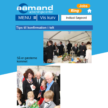
MENU
Vis kurv
Tips til konfirmation i telt
Så er gæsterne
kommet