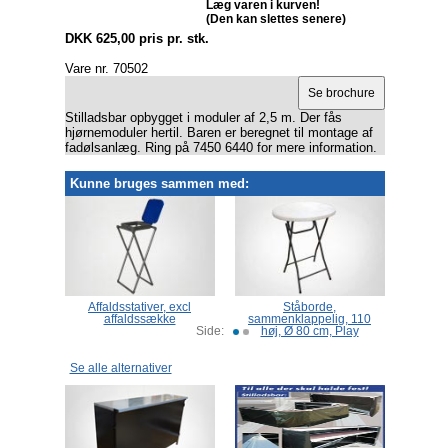
Læg varen i kurven!
(Den kan slettes senere)
DKK 625,00 pris pr. stk.
Vare nr. 70502
Stilladsbar opbygget i moduler af 2,5 m. Der fås
hjørnemoduler hertil. Baren er beregnet til montage af
fadølsanlæg. Ring på 7450 6440 for mere information.
Kunne bruges sammen med:
d, høj
Affaldsstativer, excl
Ståborde,
affaldssække
sammenklappelig, 110
Side:
høj, Ø 80 cm, Play
Se alle alternativer