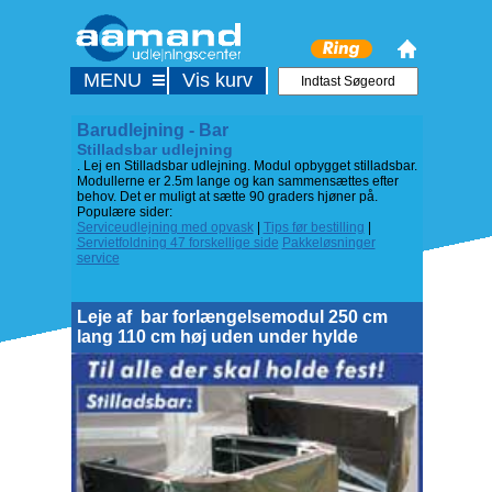
MENU
Vis kurv
Barudlejning - Bar
Stilladsbar udlejning
. Lej en Stilladsbar udlejning. Modul opbygget stilladsbar.
Modullerne er 2.5m lange og kan sammensættes efter
behov. Det er muligt at sætte 90 graders hjøner på.
Populære sider:
Serviceudlejning med opvask
|
Tips før bestilling
|
Servietfoldning 47 forskellige side
Pakkeløsninger
service
Leje af
bar forlængelsemodul 250 cm
lang 110 cm høj uden under hylde