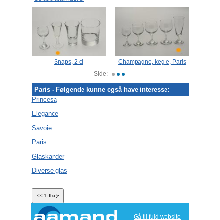
Paris
Snaps, 2 cl
Champagne, kegle, Paris
C
Side:
Paris - Følgende kunne også have interesse:
Princesa
Elegance
Savoie
Paris
Glaskander
Diverse glas
Gå til fuld website