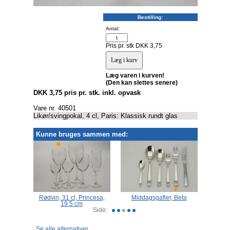
Bestilling:
Antal:
Pris pr. stk DKK 3,75
Læg varen i kurven!
(Den kan slettes senere)
DKK 3,75 pris pr. stk. inkl. opvask
Vare nr. 40501
Likør/svingpokal, 4 cl, Paris: Klassisk rundt glas
Kunne bruges sammen med:
affe,
Rødvin, 31 cl, Princesa,
Middagsgafler, Beta
Bo
id
19.5 cm
Side:
Se alle alternativer