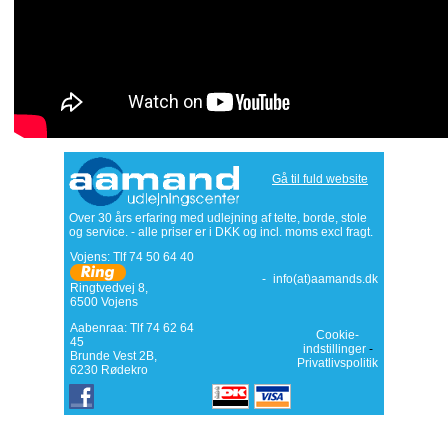
Gå til fuld website
Over 30 års erfaring med udlejning af telte, borde, stole
og service. - alle priser er i DKK og incl. moms excl fragt.
Vojens: Tlf
74 50 64 40
-
info(at)aamands.dk
Ringtvedvej 8
,
6500
Vojens
Aabenraa: Tlf 74 62 64
Cookie-
45
indstillinger
-
Brunde Vest 2B,
Privatlivspolitik
6230 Rødekro