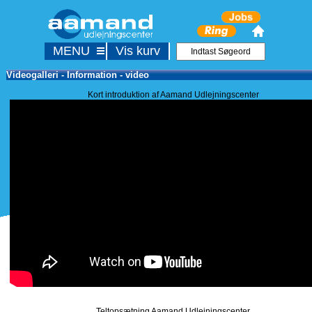
MENU
Vis kurv
Videogalleri - Information - video
Kort introduktion af Aamand Udlejningscenter
Teltopsætning Aamand Udlejningscenter