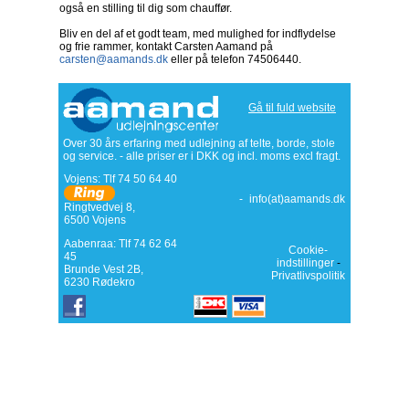
også en stilling til dig som chauffør.
Bliv en del af et godt team, med mulighed for indflydelse
og frie rammer, kontakt Carsten Aamand på
carsten@aamands.dk
eller på telefon 74506440.
Gå til fuld website
Over 30 års erfaring med udlejning af telte, borde, stole
og service. - alle priser er i DKK og incl. moms excl fragt.
Vojens: Tlf
74 50 64 40
-
info(at)aamands.dk
Ringtvedvej 8
,
6500
Vojens
Aabenraa: Tlf 74 62 64
Cookie-
45
indstillinger
-
Brunde Vest 2B,
Privatlivspolitik
6230 Rødekro