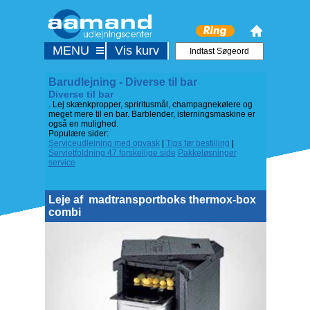
MENU
Vis kurv
Barudlejning - Diverse til bar
Diverse til bar
. Lej skænkpropper, spriritusmål, champagnekølere og
meget mere til en bar. Barblender, isterningsmaskine er
også en mulighed.
Populære sider:
Serviceudlejning med opvask
|
Tips før bestilling
|
Servietfoldning 47 forskellige side
Pakkeløsninger
service
Leje af
madtransportboks thermox-box
combi