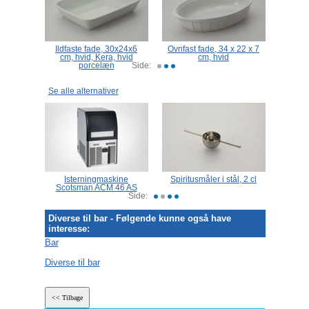
d låg,
Ildfaste fade, 30x24x6
Ovnfast fade, 34 x 22 x 7
Varme
sta
cm, hvid, Kera, hvid
cm, hvid
porcelæn
Side:
Se alle alternativer
,
Isterningmaskine
Spiritusmåler i stål, 2 cl
Is
ig
Scotsman ACM 46 AS
forkrom
Side:
Diverse til bar - Følgende kunne også have
interesse:
Bar
Diverse til bar