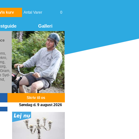
Vis kurv
Antal Varer
0
stguide
Galleri
nce
ens,
kro,
ng,
org,
 Gram,
e Syd-
nd,
Skriv til os
Søndag d. 9 august 2026