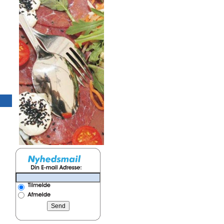
Vandglas, Campus, 22 cl, 10
Rødvin, 31 cl, Princes
cm høj
cm