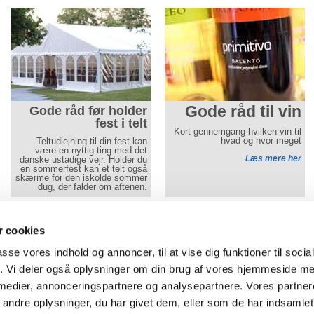
Gode råd til vin
Gode råd før holder
fest i telt
Kort gennemgang hvilken vin til
hvad og hvor meget
Teltudlejning til din fest kan
være en nyttig ting med det
Læs mere her
danske ustadige vejr. Holder du
en sommerfest kan et telt også
skærme for den iskolde sommer
dug, der falder om aftenen.
Læs mere her
Gå til mobilwebsite
Aamand Udlejningscenter
- alle priser er i DKK og i
 cookies
Tlf
74 50 64 40
-
Vojens:
Ringtvedvej 8
,
6500
Vojens
passe vores indhold og annoncer, til at vise dig funktioner til soci
af
Tlf 74 62 64 45
-
Aabenraa: Brunde Vest 2B, 6230 Rødekro
fik. Vi deler også oplysninger om din brug af vores hjemmeside m
Cookie-indstillinger
-
Privatlivspolitik
 medier, annonceringspartnere og analysepartnere. Vores partne
ndre oplysninger, du har givet dem, eller som de har indsamlet 