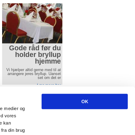
Gode råd før du
Gode råd før du
holder bryllup
holder
hjemme
konfirmation
hjemme
Vi hjælper altid gerne med til at
arrangere jeres bryllup. Uanset
Denne side skal give en idé
set om det er
hvordan en konfimation i telt kan
se ud
Læs mere her
Læs mere her
ncl. moms excl fragt.
OK
-
info(at)aamands.dk
ale medier og
-
Fax 74 50 61 29
ed vores
re kan
fra din brug