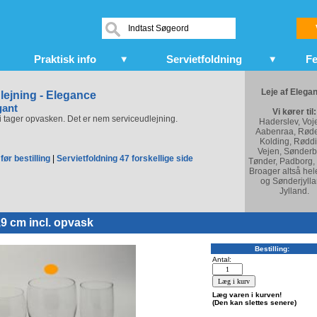
Praktisk info
Servietfoldning
Fe
Leje af Elega
lejning - Elegance
gant
Vi kører til:
Vi tager opvasken. Det er nem serviceudlejning.
Haderslev, Voj
Aabenraa, Røde
Kolding, Røddi
Vejen, Sønderb
før bestilling
|
Servietfoldning 47 forskellige side
Tønder, Padborg,
Broager altså hel
og Sønderjylla
Jylland.
,9 cm incl. opvask
Bestilling:
Antal:
Læg varen i kurven!
(Den kan slettes senere)