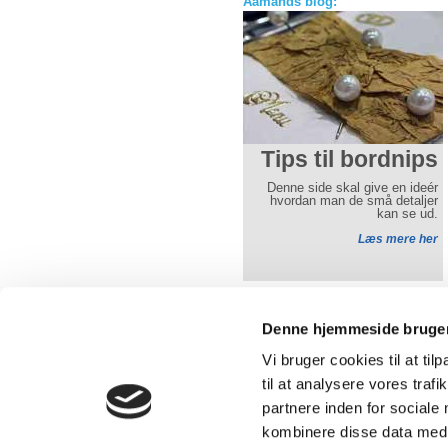
Aamands blog:
Praktiske råd til
Tips til bordnips
Slush ice
Denne side skal give en ideér
hvordan man de små detaljer
HUSK bestil din slush ice
kan se ud.
maskine i god tid. Det er ikke
sjovt at komme forsent og
Læs mere her
skrinlægge en dejlig dag og
aften
Læs mere her
Denne hjemmeside bruger
Vi bruger cookies til at til
Over 30 års erfaring med udlejning 
telte, borde, stole og service.
til at analysere vores tra
partnere inden for sociale
kombinere disse data med a