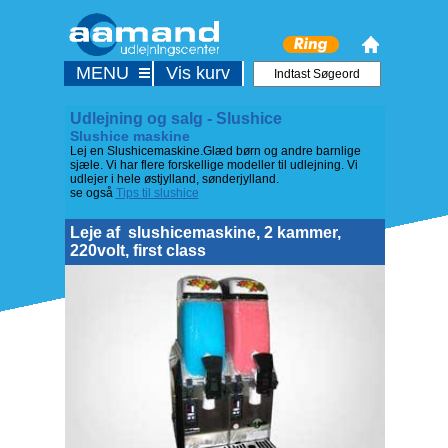
MENU
Vis kurv
Udlejning og salg - Slushice
Slushice maskine
Lej en Slushicemaskine.Glæd børn og andre barnlige
sjæle. Vi har flere forskellige modeller til udlejning. Vi
udlejer i hele østjylland, sønderjylland.
se også
Tips til slushice
Leje af
slushicemaskine, 2 kammer,
220volt, first class