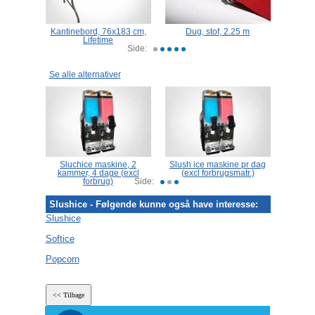
stof i
Kantinebord, 76x183 cm,
Dug, stof, 2.25 m
Ter
ort,
Lifetime
R
Side:
Se alle alternativer
ne, 2
Sluchice maskine, 2
Slush ice maskine pr dag
(excl
kammer, 4 dage (excl
(excl forbrugsmatr.)
slus
forbrug)
Side:
Slushice - Følgende kunne også have interesse:
Slushice
Softice
Popcorn