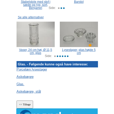
50 cm,
Stabelstole med stof i
Barstol
Bar s
sæde og ryg, sort,
lang
Benjamin
Side:
Se alle alternativer
Vaser, 24 cm høj, Ø 11,5
Lysestager, glas højde 5
Lysest
cm, glas
cm
Side:
Glas. - Følgende kunne også have interesse:
Porcelæn lysestager
Askebægre
Glas.
Askebægre, stål