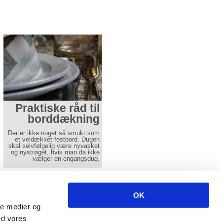
Tips til
Praktiske råd til
jukeboxudlejning
borddækning
Hvis man står og mangler musik
Der er ikke noget så smukt som
til sin fest, fødselsdag, bryllup,
et veldækket festbord. Dugen
sølvbryllp m.m., så har vi
skal selvfølgelig være nyvasket
løsningen. Vi har flere typer fest
og nystrøget, hvis man da ikke
jukeboxe
vælger en engangsdug.
Læs mere her
Læs mere her
ncl. moms excl fragt.
OK
-
info(at)aamands.dk
ale medier og
-
Fax 74 50 61 29
ed vores