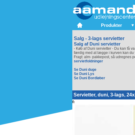
Produkter
Salg - 3-lags servietter
Salg af Duni servietter
- Køb af Duni servietter - Du kan få v
færdig med at lægge i kurven kan du 
Fragt: alm- pakkepost, så udregnes po
servietfoldninger
Se Duni duge
Se Duni Lys
Se Duni Bordløber
Servietter, duni, 3-lags, 24
f: