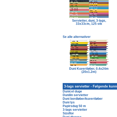
Servietter, duni, 3-lags,
33x33cm, 125 stk
Se alle alternativer
Sizoweb, 30 cm bred, 25
Duni Kuvertløber, 0.4x24m
meter
(20x1.2m)
3-lags servietter - Følgende kun
Dunicel duge
Dunilin servietter
Duni bordløber/kuvertløber
Duni lys
Papirsdug 50 m
3-lags servietter
Sizoflor