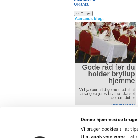
Duni diverse
Organza
Aamands blog:
Gode råd til vin
Gode råd før du
holder bryllup
Kort gennemgang hvilken vin til
hjemme
hvad og hvor meget
Læs mere her
Vi hjælper altid gerne med til at
arrangere jeres bryllup. Uanset
set om det er
Læs mere her
Denne hjemmeside bruger
Vi bruger cookies til at til
Over 30 års erfaring med udlejning 
telte, borde, stole og service.
til at analysere vores tra