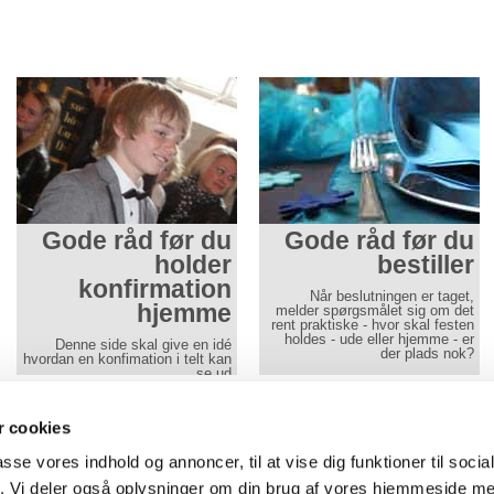
Gode råd før du
Gode råd før du
holder
bestiller
konfirmation
Når beslutningen er taget,
hjemme
melder spørgsmålet sig om det
rent praktiske - hvor skal festen
holdes - ude eller hjemme - er
Denne side skal give en idé
der plads nok?
hvordan en konfimation i telt kan
se ud
Læs mere her
Læs mere her
Gå til mobilwebsite
Aamand Udlejningscenter
- alle priser er i DKK og i
 cookies
Tlf
74 50 64 40
-
Vojens:
Ringtvedvej 8
,
6500
Vojens
passe vores indhold og annoncer, til at vise dig funktioner til soci
af
Tlf 74 62 64 45
-
Aabenraa: Brunde Vest 2B, 6230 Rødekro
fik. Vi deler også oplysninger om din brug af vores hjemmeside m