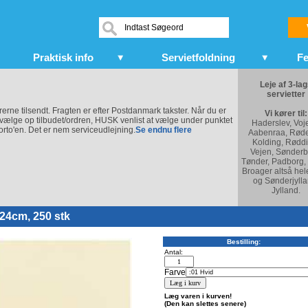
Praktisk info
Servietfoldning
Fe
Leje af 3-la
servietter
arerne tilsendt. Fragten er efter Postdanmark takster. Når du er
Vi kører til:
vælge op tilbudet/ordren, HUSK venlist at vælge under punktet
Haderslev, Voj
rto'en. Det er nem serviceudlejning.
Se endnu flere
Aabenraa, Røde
Kolding, Røddi
Vejen, Sønderb
Tønder, Padborg,
Broager altså hel
og Sønderjylla
Jylland.
x24cm, 250 stk
Bestilling:
Antal:
Farve
Læg varen i kurven!
(Den kan slettes senere)