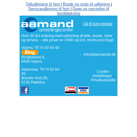
Teltudlejning til fest
Borde og stole til udlejning
|
|
Serviceudlejning til fest
Duge og servietter til
|
borddækning
Gå til fuld website
Over 30 års erfaring med udlejning af telte, borde, stole
og service. - alle priser er i DKK og incl. moms excl fragt.
Vojens: Tlf
74 50 64 40
-
info(at)aamands.dk
Ringtvedvej 8
,
6500
Vojens
Aabenraa: Tlf 74 62 64
Cookie-
45
indstillinger
-
Brunde Vest 2B,
Privatlivspolitik
6230 Rødekro