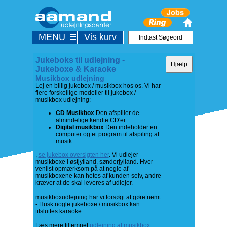
MENU
Vis kurv
Jukeboks til udlejning -
Jukeboxe & Karaoke
Musikbox udlejning
Lej en billig jukebox / musikbox hos os. Vi har
flere forskellige modeller til jukebox /
musikbox udlejning:
CD Musikbox
Den afspiller de
almindelige kendte CD'er
Digital musikbox
Den indeholder en
computer og et program til afspiling af
musik
,
se jukebox oversigten her
. Vi udlejer
musikboxe i østjylland, sønderjylland. Hver
venlist opmærksom på at nogle af
musikboxene kan hetes af kunden selv, andre
kræver at de skal leveres af udlejer.
musikboxudlejning har vi forsøgt at gøre nemt
- Husk nogle jukeboxe / musikbox kan
tilsluttes karaoke.
Læs mere til emnet
udlejning af musikbox