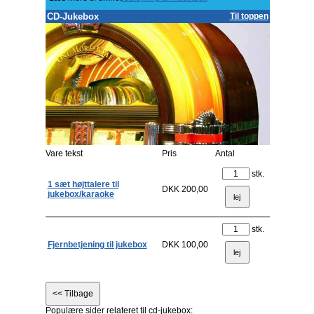
CD-Jukebox
Til toppen
Vare tekst
Pris
Antal
stk.
1 sæt højttalere til
DKK 200,00
jukebox/karaoke
stk.
Fjernbetjening til jukebox
DKK 100,00
Populære sider relateret til cd-jukebox: