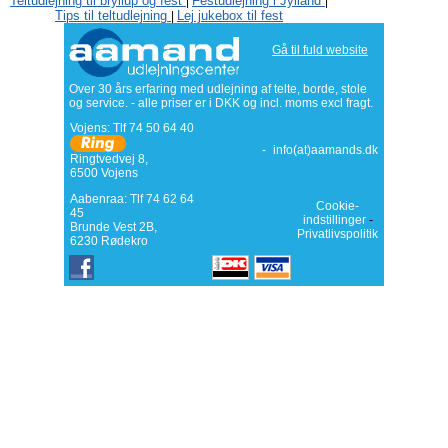
Teltudlejning til bryllup og fest
Festudlejning i Jylland
|
|
Tips til teltudlejning
Lej jukebox til fest
|
Gå til fuld website
Over 30 års erfaring med udlejning af telte, borde, stole
og service. - alle priser er i DKK og incl. moms excl fragt.
Vojens: Tlf
74 50 64 40
-
info(at)aamands.dk
Ringtvedvej 8
,
6500
Vojens
Aabenraa: Tlf 74 62 64
Cookie-
45
indstillinger
-
Brunde Vest 2B,
Privatlivspolitik
6230 Rødekro