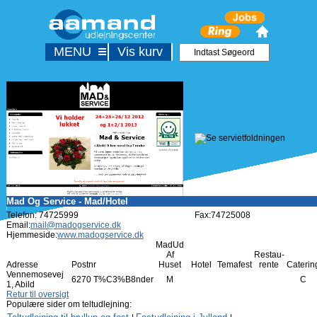
MENU
Vis kurv
Mad Og Service - Mad/Hotel
Telefon: 74725999
Fax:74725008
Email:
mail@madogservice.dk
Hjemmeside:
www.madogservice.dk
MadUd
Af
Restau-
Adresse
Postnr
Huset
Hotel
Temafest
rente
Caterin
Vennemosevej
6270 T%C3%B8nder
M
C
1, Abild
Retur til oversigt
Populære sider om teltudlejning: