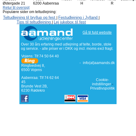
Østergade 21
6200 Aabenraa
H
R
Retur til oversigt
Populære sider om teltudlejning:
Teltudlejning til bryllup og fest
Festudlejning i Jylland
|
|
Tips til teltudlejning
Lej jukebox til fest
|
Gå til fuld website
Over 30 års erfaring med udlejning af telte, borde, stole
og service. - alle priser er i DKK og incl. moms excl fragt.
Vojens: Tlf
74 50 64 40
-
info(at)aamands.dk
Ringtvedvej 8
,
6500
Vojens
Aabenraa: Tlf 74 62 64
Cookie-
45
indstillinger
-
Brunde Vest 2B,
Privatlivspolitik
6230 Rødekro