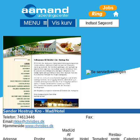
MENU
Vis kurv
Sønder Hostrup Kro - Mad/Hotel
Telefon: 74613446
Fax:
Email:
rikke@christies.dk
Hjemmeside:
www.christies.dk
MadUd
Af
Restau-
Adresse
Postnr
Huset
Hotel
Temafest
rente
Catering