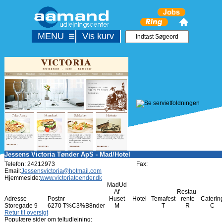
MENU
Vis kurv
Jessens Victoria Tønder ApS - Mad/Hotel
Telefon: 24212973
Fax:
Email:
Jessensvictoria@hotmail.com
Hjemmeside:
www.victoriatoender.dk
MadUd
Af
Restau-
Adresse
Postnr
Huset
Hotel
Temafest
rente
Caterin
Storegade 9
6270 T%C3%B8nder
M
T
R
C
Retur til oversigt
Populære sider om teltudlejning: