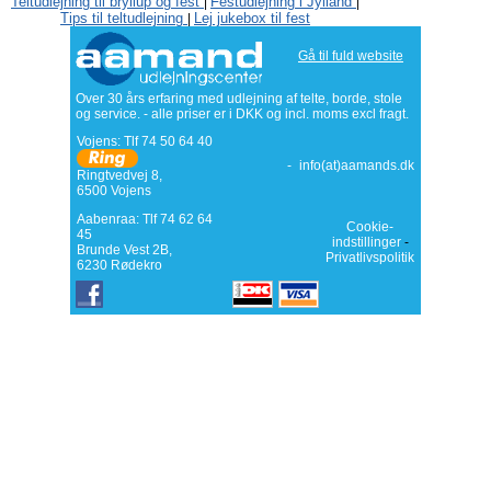
Teltudlejning til bryllup og fest
Festudlejning i Jylland
|
|
Tips til teltudlejning
Lej jukebox til fest
|
Gå til fuld website
Over 30 års erfaring med udlejning af telte, borde, stole
og service. - alle priser er i DKK og incl. moms excl fragt.
Vojens: Tlf
74 50 64 40
-
info(at)aamands.dk
Ringtvedvej 8
,
6500
Vojens
Aabenraa: Tlf 74 62 64
Cookie-
45
indstillinger
-
Brunde Vest 2B,
Privatlivspolitik
6230 Rødekro