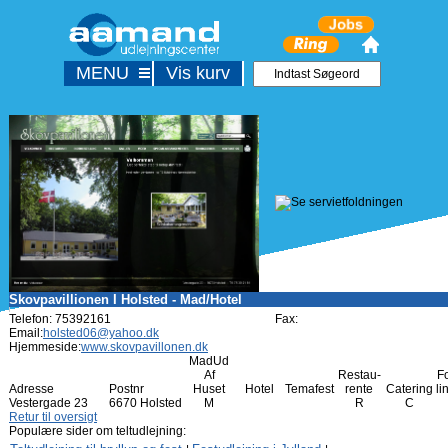
MENU
Vis kurv
Skovpavillionen I Holsted - Mad/Hotel
Telefon: 75392161
Fax:
Email:
holsted06@yahoo.dk
Hjemmeside:
www.skovpavillonen.dk
MadUd
Af
Restau-
F
Adresse
Postnr
Huset
Hotel
Temafest
rente
Catering
li
Vestergade 23
6670 Holsted
M
R
C
Retur til oversigt
Populære sider om teltudlejning: