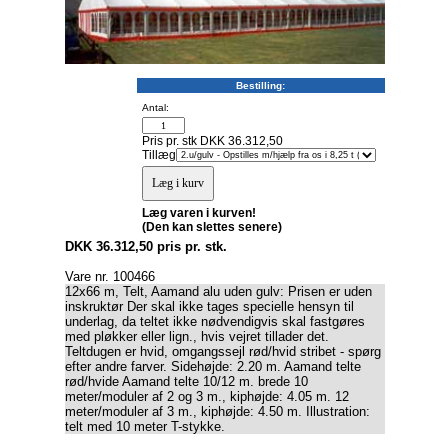
Bestilling:
Antal:
Pris pr. stk DKK 36.312,50
Tillæg
Læg varen i kurven!
(Den kan slettes senere)
DKK 36.312,50 pris pr. stk.
Vare nr. 100466
12x66 m, Telt, Aamand alu uden gulv: Prisen er uden
inskruktør Der skal ikke tages specielle hensyn til
underlag, da teltet ikke nødvendigvis skal fastgøres
med pløkker eller lign., hvis vejret tillader det.
Teltdugen er hvid, omgangssejl rød/hvid stribet - spørg
efter andre farver. Sidehøjde: 2.20 m. Aamand telte
rød/hvide Aamand telte 10/12 m. brede 10
meter/moduler af 2 og 3 m., kiphøjde: 4.05 m. 12
meter/moduler af 3 m., kiphøjde: 4.50 m. Illustration:
telt med 10 meter T-stykke.