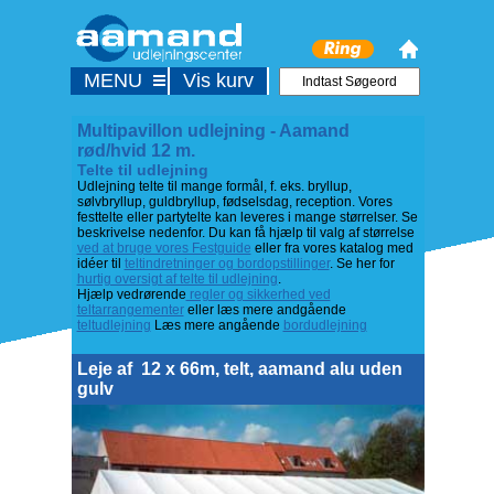
MENU
Vis kurv
Multipavillon udlejning - Aamand
rød/hvid 12 m.
Telte til udlejning
Udlejning telte til mange formål, f. eks. bryllup,
sølvbryllup, guldbryllup, fødselsdag, reception. Vores
festtelte eller partytelte kan leveres i mange størrelser. Se
beskrivelse nedenfor. Du kan få hjælp til valg af størrelse
ved at bruge vores Festguide
eller fra vores katalog med
idéer til
teltindretninger og bordopstillinger
. Se her for
hurtig oversigt af telte til udlejning
.
Hjælp vedrørende
regler og sikkerhed ved
teltarrangementer
eller læs mere andgående
teltudlejning
Læs mere angående
bordudlejning
Leje af
12 x 66m, telt, aamand alu uden
gulv