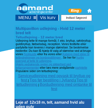
MENU
Vis kurv
Multipavillon udlejning - Hvid 12 meter
bred telt
Teltudlejning - 12 meter bred
Udlejning telte til mange formål, f. eks. bryllup, sølvbryllup,
guldbryllup, fødselsdag, reception. Vores festtelte eller
partytelte kan leveres i mange størrelser. Se beskrivelse
nedenfor. Du kan få hjælp til valg af størrelse ved at bruge
vores
Festguide
eller fra vores eller
Katalog med idéer til
teltindretninger og bordopstillinger
. Se her for
hurtig
oversigt af telte til udlejning
.
Hjælp vedrørende regler og sikkerhed ved
teltarrangementer
eller læs mere andgående
partytelte
Populære sider om teltudlejning:
Serviceudlejning med opvask til bryllup og
fest
Tips før bestilling i Jylland
Tips til
|
|
teltudlejning
Bordudlejning med omtanke til
|
fest
Leje af
12x18 m, telt, aamand hvid alu
uden gulv