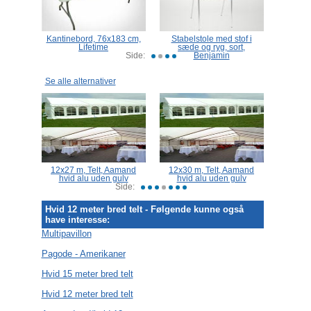
o
Kantinebord, 76x183 cm,
Stabelstole med stof i
Varmeo
Lifetime
sæde og ryg, sort,
gas,
Side:
Benjamin
Se alle alternativer
amand
12x27 m, Telt, Aamand
12x30 m, Telt, Aamand
Black
ulv
hvid alu uden gulv
hvid alu uden gulv
Side:
Hvid 12 meter bred telt - Følgende kunne også
have interesse:
Multipavillon
Pagode - Amerikaner
Hvid 15 meter bred telt
Hvid 12 meter bred telt