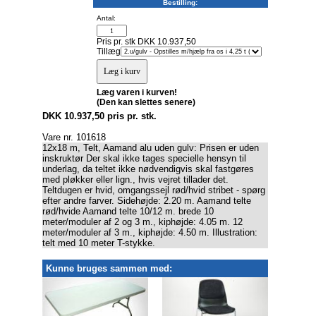
Bestilling:
Antal:
Pris pr. stk DKK 10.937,50
Tillæg
Læg varen i kurven!
(Den kan slettes senere)
DKK 10.937,50 pris pr. stk.
Vare nr. 101618
12x18 m, Telt, Aamand alu uden gulv: Prisen er uden
inskruktør Der skal ikke tages specielle hensyn til
underlag, da teltet ikke nødvendigvis skal fastgøres
med pløkker eller lign., hvis vejret tillader det.
Teltdugen er hvid, omgangssejl rød/hvid stribet - spørg
efter andre farver. Sidehøjde: 2.20 m. Aamand telte
rød/hvide Aamand telte 10/12 m. brede 10
meter/moduler af 2 og 3 m., kiphøjde: 4.05 m. 12
meter/moduler af 3 m., kiphøjde: 4.50 m. Illustration:
telt med 10 meter T-stykke.
Kunne bruges sammen med: