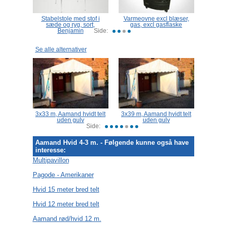
183 cm,
Stabelstole med stof i
Varmeovne excl blæser,
sæde og ryg, sort,
gas, excl gasflaske
sc
Benjamin
Side:
Se alle alternativer
idt telt
3x33 m, Aamand hvidt telt
3x39 m, Aamand hvidt telt
4x7 m
uden gulv
uden gulv
Side:
Aamand Hvid 4-3 m. - Følgende kunne også have
interesse:
Multipavillon
Pagode - Amerikaner
Hvid 15 meter bred telt
Hvid 12 meter bred telt
Aamand rød/hvid 12 m.