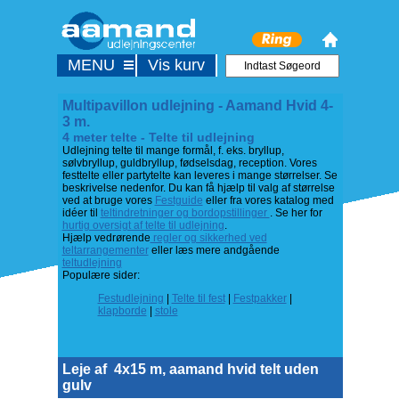
MENU
Vis kurv
Multipavillon udlejning - Aamand Hvid 4-
3 m.
4 meter telte - Telte til udlejning
Udlejning telte til mange formål, f. eks. bryllup,
sølvbryllup, guldbryllup, fødselsdag, reception. Vores
festtelte eller partytelte kan leveres i mange størrelser. Se
beskrivelse nedenfor. Du kan få hjælp til valg af størrelse
ved at bruge vores
Festguide
eller fra vores katalog med
idéer til
teltindretninger og bordopstillinger
. Se her for
hurtig oversigt af telte til udlejning
.
Hjælp vedrørende
regler og sikkerhed ved
teltarrangementer
eller læs mere andgående
teltudlejning
Populære sider:
Festudlejning
|
Telte til fest
|
Festpakker
|
klapborde
|
stole
Leje af
4x15 m, aamand hvid telt uden
gulv