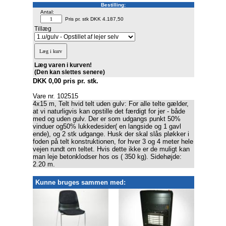
Bestilling:
Antal:
Pris pr. stk DKK 4.187,50
Tillæg
Læg varen i kurven!
(Den kan slettes senere)
DKK 0,00 pris pr. stk.
Vare nr. 102515
4x15 m, Telt hvid telt uden gulv: For alle telte gælder,
at vi naturligvis kan opstille det færdigt for jer - både
med og uden gulv. Der er som udgangs punkt 50%
vinduer og50% lukkedesider( en langside og 1 gavl
ende), og 2 stk udgange. Husk der skal slås pløkker i
foden på telt konstruktionen, for hver 3 og 4 meter hele
vejen rundt om teltet. Hvis dette ikke er de muligt kan
man leje betonklodser hos os ( 350 kg). Sidehøjde:
2.20 m.
Kunne bruges sammen med: