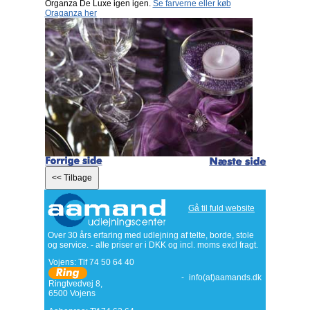
Organza De Luxe igen igen.
Se farverne eller køb
Oraganza her
Gå til fuld website
Over 30 års erfaring med udlejning af telte, borde, stole
og service. - alle priser er i DKK og incl. moms excl fragt.
Vojens: Tlf
74 50 64 40
-
info(at)aamands.dk
Ringtvedvej 8
,
6500
Vojens