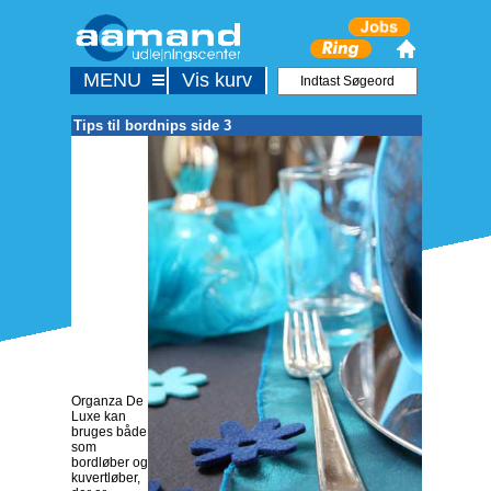
MENU
Vis kurv
Tips til bordnips side 3
Organza De
Luxe kan
bruges både
som
bordløber og
kuvertløber,