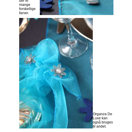
der er
mange
forskellige
farver.
Organza De
Luxe kan
også bruges
til andet.