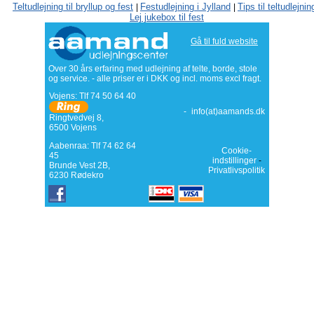
Teltudlejning til bryllup og fest
Festudlejning i Jylland
Tips til teltudlejnin
|
|
Lej jukebox til fest
Gå til fuld website
Over 30 års erfaring med udlejning af telte, borde, stole
og service. - alle priser er i DKK og incl. moms excl fragt.
Vojens: Tlf
74 50 64 40
-
info(at)aamands.dk
Ringtvedvej 8
,
6500
Vojens
Aabenraa: Tlf 74 62 64
Cookie-
45
indstillinger
-
Brunde Vest 2B,
Privatlivspolitik
6230 Rødekro