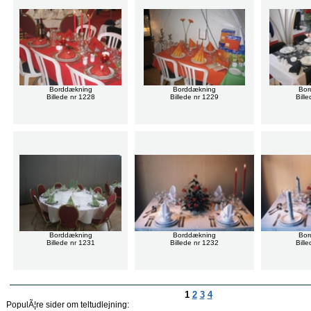
Borddækning
Borddækning
Bor
Billede nr 1228
Billede nr 1229
Bill
Borddækning
Borddækning
Bor
Billede nr 1231
Billede nr 1232
Bill
1
2
3
4
PopulÃ¦re sider om teltudlejning: