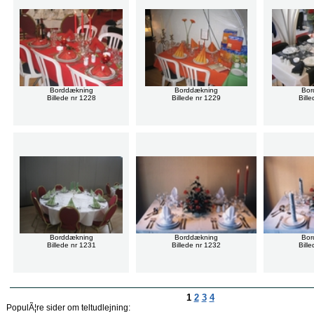
Borddækning
Borddækning
Bor
Billede nr 1228
Billede nr 1229
Bill
Borddækning
Borddækning
Bor
Billede nr 1231
Billede nr 1232
Bill
1
2
3
4
PopulÃ¦re sider om teltudlejning: