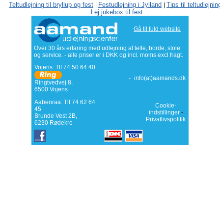
Teltudlejning til bryllup og fest
Festudlejning i Jylland
Tips til teltudlejnin
|
|
Lej jukebox til fest
Gå til fuld website
Over 30 års erfaring med udlejning af telte, borde, stole
og service. - alle priser er i DKK og incl. moms excl fragt.
Vojens: Tlf
74 50 64 40
-
info(at)aamands.dk
Ringtvedvej 8
,
6500
Vojens
Aabenraa: Tlf 74 62 64
Cookie-
45
indstillinger
-
Brunde Vest 2B,
Privatlivspolitik
6230 Rødekro