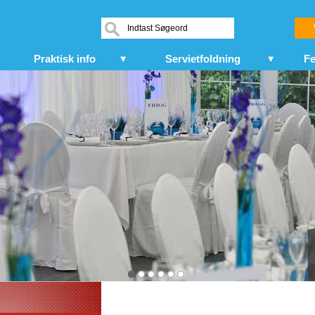
Praktisk info
Servietfoldning
Fe