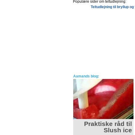
Populære sider om teltudlejning:
Teltudlejning til bryllup og
Aamands blog:
Tips til
Praktiske råd til
jukeboxudlejning
Slush ice