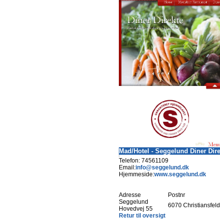
Mad/Hotel - Seggelund Diner Dire
Telefon: 74561109
Email:
info@seggelund.dk
Hjemmeside:
www.seggelund.dk
Adresse
Postnr
Seggelund
6070 Christiansfeld
Hovedvej 55
Retur til oversigt