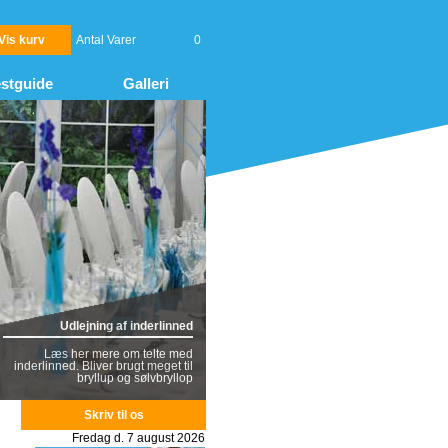
Vis kurv
Antal Varer
0
stguide
Galleri
Udlejning af inderlinned
Læs her mere om telte med
inderlinned. Bliver brugt meget til
bryllup og sølvbryllop
Skriv til os
Fredag d. 7 august 2026