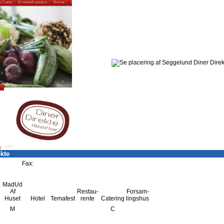
kte
Fax:
MadUd
Af
Restau-
Forsam-
Huset
Hotel
Temafest
rente
Catering
lingshus
M
C