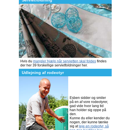
Servietfoldning
Hvis du
mangler hjælp når servietten skal foldes
findes
der her 39 forskellige servietfoldninger her.
Udlejning af rodeotyr
Esben sidder og smiler
på en af vore rodeotyrer,
gad vide hvor lang tid
han holder sig oppe på
den.
Kunne du eller kender du
nogen, der kunne tænke
sig at
leje en rodeotyr, så