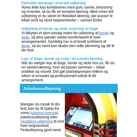
Fleksible løsninger med telt udlejning
Vores telte kan kombineres med gulv, varme, belysning
og inventar, så du får en komplet løsning. Med vores telt
udlejning er du sikret en fleksibel løsning, der passer til
både små og store begivenheder – uanset årstid.
Udlejning af borde og stole samt leje af duge
Vi tilbyder et stort udvalg inden for udlejning af
borde
og
stole
, så dine gæster sidder komfortabelt til hele
arrangementet. Samtidig har vi et bredt sortiment af
duge
, så du nemt kan skabe den rette stemning og stil til
din fest.
Leje af duge, borde og stole i én samlet løsning
Når du vælger leje af duge, borde og stole hos os, får du
en samlet løsning, hvor alt passer sammen – både
praktisk og visuelt. Det gør planlægningen lettere og
sikrer et ensartet og professionelt udtryk til dit
arrangement.
Jukeboxudlejning
Mangler du musik til din
fest, kan du få hjælp fra
vores
jukebox oversigt
,
jukeboxudlejning eller
musikbox udlejning
til end
hver begivenhed.
Festudlejning gjort nemt.