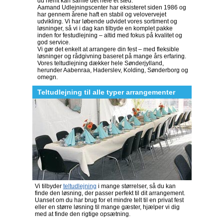
du nemt kan samle det hele ét sted.
Aamand Udlejningscenter har eksisteret siden 1986 og
har gennem årene haft en stabil og velovervejet
udvikling. Vi har løbende udvidet vores sortiment og
løsninger, så vi i dag kan tilbyde en komplet pakke
inden for festudlejning – altid med fokus på kvalitet og
god service.
Vi gør det enkelt at arrangere din fest – med fleksible
løsninger og rådgivning baseret på mange års erfaring.
Vores teltudlejning dækker hele Sønderjylland,
herunder Aabenraa, Haderslev, Kolding, Sønderborg og
omegn.
Teltudlejning til alle typer arrangementer
Vi tilbyder
teltudlejning
i mange størrelser, så du kan
finde den løsning, der passer perfekt til dit arrangement.
Uanset om du har brug for et mindre telt til en privat fest
eller en større løsning til mange gæster, hjælper vi dig
med at finde den rigtige opsætning.