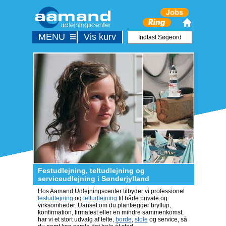
MENU
Vis kurv
Festudlejning, teltudlejning og
serviceudlejning i Sønderjylland
Hos Aamand Udlejningscenter tilbyder vi professionel
festudlejning
og
teltudlejning
til både private og
virksomheder. Uanset om du planlægger bryllup,
konfirmation, firmafest eller en mindre sammenkomst,
har vi et stort udvalg af telte,
borde
,
stole
og service, så