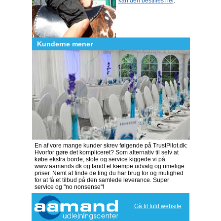
kan den bestilles her
.
Kunderne mener
En af vore mange kunder skrev følgende på TrustPilot.dk:
Hvorfor gøre det kompliceret? Som alternativ til selv at
købe ekstra borde, stole og service kiggede vi på
www.aamands.dk og fandt et kæmpe udvalg og rimelige
priser. Nemt at finde de ting du har brug for og mulighed
for at få et tilbud på den samlede leverance. Super
service og "no nonsense"!
Gå til fuld website