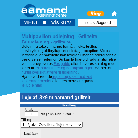
MENU
Vis kurv
Multipavillon udlejning - Grilltelte
Teltudlejning - grilltelte
Udlejning telte til mange formål, f. eks. bryllup,
sølvbryllup, guldbryllup, fødselsdag, reception. Vores
festtelte eller partytelte kan leveres i mange størrelser. Se
beskrivelse nedenfor. Du kan få hjælp til valg af størrelse
ved at bruge vores
Festguide
eller fra vores katalog med
idéer til
teltindretninger og bordopstillinger
. Se her for
hurtig oversigt af telte til udlejning
.
Hjælp vedrørende
regler og sikkerhed ved
teltarrangementer
eller læs mere andgående
teltudlejning
Leje af
3x9 m aamand grilltelt,
Bestilling:
Antal:
Pris pr. stk DKK 2.250,00
Tillæg