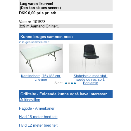
Læg varen i kurven!
(Den kan slettes senere)
DKK 0,00 pris pr. stk.
Vare nr. 101523
3x9 m Aamand Grilltelt,
Kunne bruges sammen med:
2Bruges sammen med:
ro
Kantinebord, 76x183 cm,
Stabelstole med stof i
Varme
Lifetime
sæde og ryg, sort,
gas
Side:
Benjamin
Grilltelte - Følgende kunne også have interesse:
Multipavillon
Pagode - Amerikaner
Hvid 15 meter bred telt
Hvid 12 meter bred telt