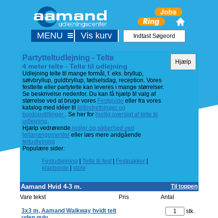
MENU
Vis kurv
Partytteltudlejning - Telte
4 meter telte - Telte til udlejning
Udlejning telte til mange formål, f. eks. bryllup,
sølvbryllup, guldbryllup, fødselsdag, reception. Vores
festtelte eller partytelte kan leveres i mange størrelser.
Se beskrivelse nedenfor. Du kan få hjælp til valg af
størrelse ved at bruge vores
Festguide
eller fra vores
katalog med idéer til
teltindretninger og
bordopstillinger
. Se her for
hurtig oversigt af telte til
udlejning
.
Hjælp vedrørende
regler og sikkerhed ved
teltarrangementer
eller læs mere andgående
teltudlejning
Populære sider:
Festudlejning
|
Telte til fest
|
Festpakker
|
klapborde
|
stole
Aamand Hvid 4-3 m.
Til toppen
Vare tekst
Pris
Antal
3x3 m, Aamand Walkway hvidt telt
stk.
uden gulv