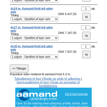
4x24 m, Aamand Hvid telt uden
stk.
gulv
DKK 6.437,50
Tillæg
4x27 m, Aamand Hvid telt uden
stk.
gulv
DKK 7.187,50
Tillæg
4x30 m, Aamand Hvid telt uden
stk.
gulv
DKK 7.937,50
Tillæg
Populære sider relateret til aamand hvid 4-3 m.:
Teltudlejning til fest
Borde og stole til udlejning
|
|
Serviceudlejning til fest
Duge og servietter til
|
borddækning
Gå til fuld website
Over 30 års erfaring med udlejning af telte, borde, stole
og service. - alle priser er i DKK og incl. moms excl fragt.