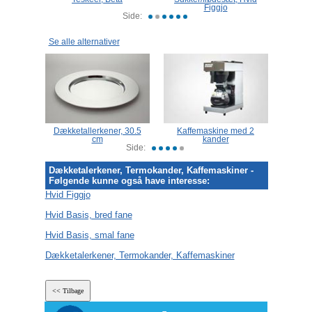
id
Figgjo
Side:
Se alle alternativer
, 30,5
Dækketallerkener, 30.5
Kaffemaskine med 2
Kaffem
et
cm
kander
Side:
Dækketalerkener, Termokander, Kaffemaskiner -
Følgende kunne også have interesse:
Hvid Figgjo
Hvid Basis, bred fane
Hvid Basis, smal fane
Dækketalerkener, Termokander, Kaffemaskiner