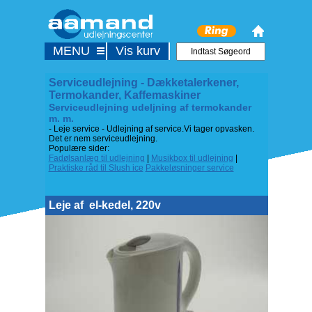
MENU
Vis kurv
Serviceudlejning - Dækketalerkener,
Termokander, Kaffemaskiner
Serviceudlejning udeljning af termokander
m. m.
- Leje service - Udlejning af service.Vi tager opvasken.
Det er nem serviceudlejning.
Populære sider:
Fadølsanlæg til udlejning
|
Musikbox til udlejning
|
Praktiske råd til Slush ice
Pakkeløsninger service
Leje af
el-kedel, 220v