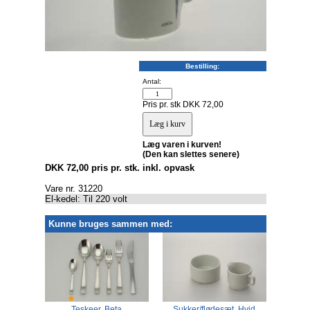
Bestilling:
Antal:
Pris pr. stk DKK 72,00
Læg varen i kurven!
(Den kan slettes senere)
DKK 72,00 pris pr. stk. inkl. opvask
Vare nr. 31220
El-kedel: Til 220 volt
Kunne bruges sammen med:
affe,
Teskeer, Beta
Sukker/flødesæt, Hvid
Kop o