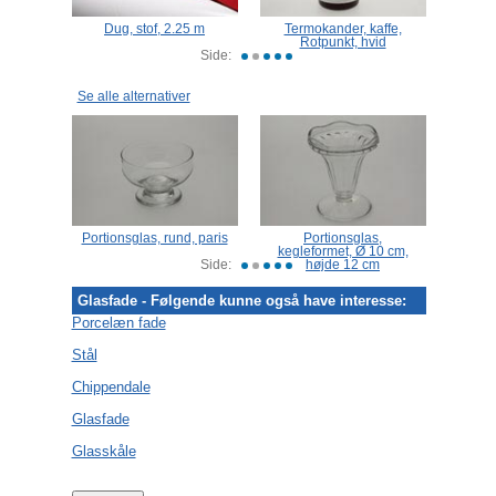
183 cm,
Dug, stof, 2.25 m
Termokander, kaffe,
Rødvin
Rotpunkt, hvid
Side:
Se alle alternativer
, Roset
Portionsglas, rund, paris
Portionsglas,
Isas
kegleformet, Ø 10 cm,
Side:
højde 12 cm
Glasfade - Følgende kunne også have interesse:
Porcelæn fade
Stål
Chippendale
Glasfade
Glasskåle