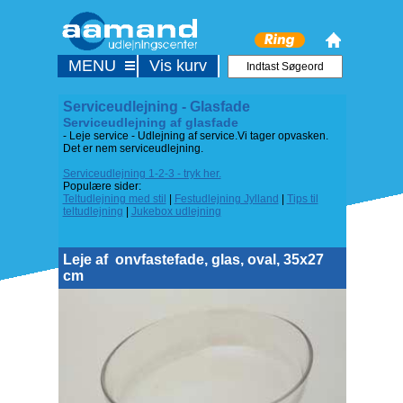
MENU
Vis kurv
Serviceudlejning - Glasfade
Serviceudlejning af glasfade
- Leje service - Udlejning af service.Vi tager opvasken.
Det er nem serviceudlejning.
Serviceudlejning 1-2-3 - tryk her.
Populære sider:
Teltudlejning med stil
|
Festudlejning Jylland
|
Tips til
teltudlejning
|
Jukebox udlejning
Leje af
onvfastefade, glas, oval, 35x27
cm