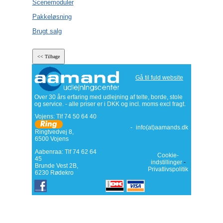
Scenemoduler
Pakkeløsning
Brugt salg
Gå til fuld website
Over 30 års erfaring med udlejning af telte, borde, stole
og service. - alle priser er i DKK og incl. moms excl fragt.
Vojens: Tlf
74 50 64 40
-
info(at)aamands.dk
Ringtvedvej 8
,
6500
Vojens
Aabenraa: Tlf 74 62 64
Cookie-
45
indstillinger
-
Brunde Vest 2B,
Privatlivspolitik
6230 Rødekro