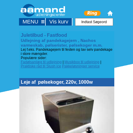
MENU
Vis kurv
Juletilbud - Fastfood
Udlejning af pandekagejern , Nachos
varmeskab, pølserister, pølsekoger m.m.
Lej f.eks. Pandekagejern til festen og lav selv pandekage
i store mængder.
Populære sider:
Fadølsanlæg til udlejning
|
Musikbox til udlejning
|
Praktiske råd til Slush ice
Pakkeløsninger service
Leje af
pølsekoger, 220v, 1000w