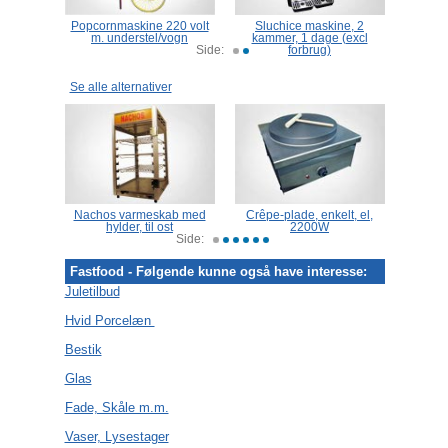
Popcornmaskine 220 volt
Sluchice maskine, 2
Serve
m. understel/vogn
kammer, 1 dage (excl
Side:
forbrug)
Se alle alternativer
Nachos varmeskab med
Crêpe-plade, enkelt, el,
Pølser
hylder, til ost
2200W
Side:
Fastfood - Følgende kunne også have interesse:
Juletilbud
Hvid Porcelæn
Bestik
Glas
Fade, Skåle m.m.
Vaser, Lysestager