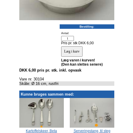
Bestilling:
Antal:
Pris pr. stk DKK 6,00
Læg varen i kurven!
(Den kan slettes senere)
DKK 6,00 pris pr. stk. inkl. opvask
Vare nr. 30104
Skåle: Ø 16 cm, rustfri
Kunne bruges sammen med:
r,
Kartoffelskeer, Beta
Serveringstang, til steg
K