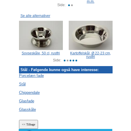
assic
m.m.
Chip
Side:
Se alle alternativer
, Ø 32
Sovseskåle, 50 cl, rustfri
Kartoffelskål, Ø 22-23 cm,
Ving
rustfri
Side:
Stål - Følgende kunne også have interesse:
Porcelæn fade
Stål
Chippendale
Glasfade
Glasskåle