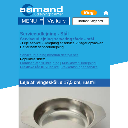
MENU
Vis kurv
Serviceudlejning - Stål
Serviceudlejning serveringsfade - stål
- Leje service - Udlejning af service.Vi tager opvasken.
Det er nem serviceudlejning.
Serviceudlejning hvordan det tryk her.
Populære sider:
Fadølsanlæg til udlejning
|
Musikbox til udlejning
|
Praktiske råd til Slush ice
|
Pakkeløsninger service
Leje af
vingeskål, ø 17,5 cm, rustfri