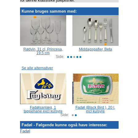
for denne klassiske julepilsner.
Kunne bruges sammen med:
affe,
Rødvin, 31 cl, Princesa,
Middagsgafler, Beta
Bo
id
19.5 cm
Side:
Se alle alternativer
Fadølsanlæg, 1
Fadøl (Black Bird ), 20 l,
Fadølsg
tappehane excl kulsyre
incl kulsyre
stk.
Side:
Fadøl - Følgende kunne også have interesse:
Fadøl