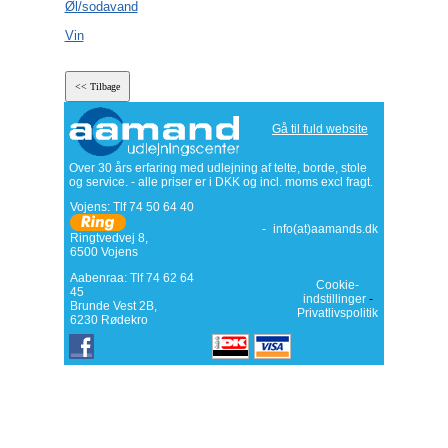
Øl/sodavand
Vin
Gå til fuld website
Over 30 års erfaring med udlejning af telte, borde, stole
og service. - alle priser er i DKK og incl. moms excl fragt.
Vojens: Tlf
74 50 64 40
-
info(at)aamands.dk
Ringtvedvej 8
,
6500
Vojens
Aabenraa: Tlf 74 62 64
Cookie-
45
indstillinger
-
Brunde Vest 2B,
Privatlivspolitik
6230 Rødekro