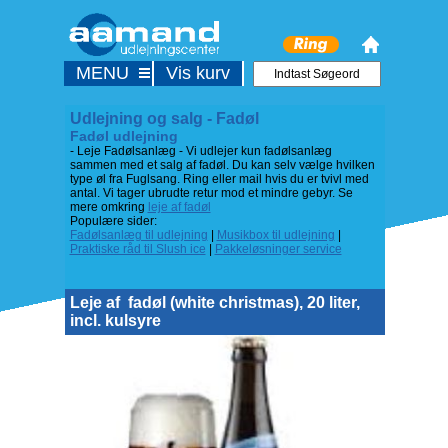
MENU
Vis kurv
Udlejning og salg - Fadøl
Fadøl udlejning
- Leje Fadølsanlæg - Vi udlejer kun fadølsanlæg
sammen med et salg af fadøl. Du kan selv vælge hvilken
type øl fra Fuglsang. Ring eller mail hvis du er tvivl med
antal. Vi tager ubrudte retur mod et mindre gebyr. Se
mere omkring
leje af fadøl
Populære sider:
Fadølsanlæg til udlejning
|
Musikbox til udlejning
|
Praktiske råd til Slush ice
|
Pakkeløsninger service
Leje af
fadøl (white christmas), 20 liter,
incl. kulsyre