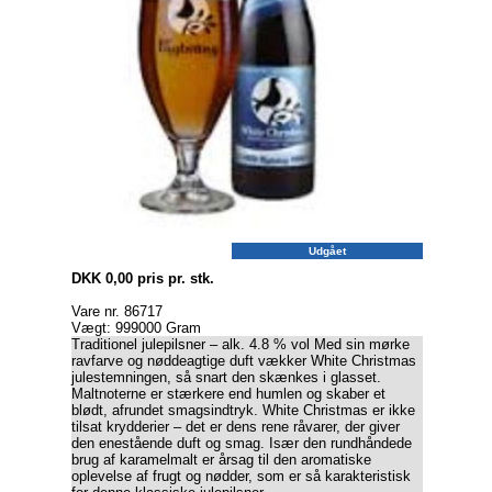
Udgået
DKK 0,00 pris pr. stk.
Vare nr. 86717
Vægt: 999000 Gram
Traditionel julepilsner – alk. 4.8 % vol Med sin mørke
ravfarve og nøddeagtige duft vækker White Christmas
julestemningen, så snart den skænkes i glasset.
Maltnoterne er stærkere end humlen og skaber et
blødt, afrundet smagsindtryk. White Christmas er ikke
tilsat krydderier – det er dens rene råvarer, der giver
den enestående duft og smag. Især den rundhåndede
brug af karamelmalt er årsag til den aromatiske
oplevelse af frugt og nødder, som er så karakteristisk