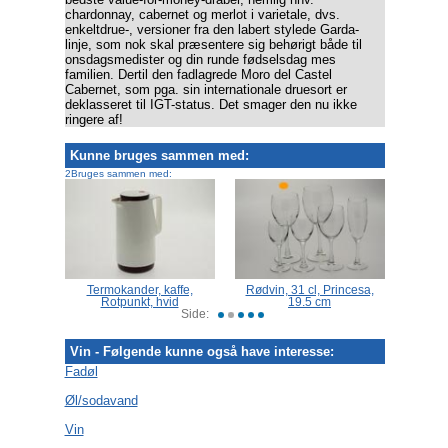
chardonnay, cabernet og merlot i varietale, dvs.
enkeltdrue-, versioner fra den labert stylede Garda-
linje, som nok skal præsentere sig behørigt både til
onsdagsmedister og din runde fødselsdag mes
familien. Dertil den fadlagrede Moro del Castel
Cabernet, som pga. sin internationale druesort er
deklasseret til IGT-status. Det smager den nu ikke
ringere af!
Kunne bruges sammen med:
2Bruges sammen med:
5 m
Termokander, kaffe,
Rødvin, 31 cl, Princesa,
Mid
Rotpunkt, hvid
19.5 cm
Side:
Vin - Følgende kunne også have interesse:
Fadøl
Øl/sodavand
Vin