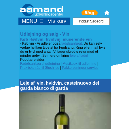
MENU
Vis kurv
Udlejning og salg - Vin
Køb Rødvin, hvidvin, muserende vin
- Køb vin - Vi udlejer også
fadølsanlægt
. Du kan selv
vælge hvilken type øl fra Fuglsang. Ring eller mail hvis
du er tvivl med antal. Vi tager ubrudte retur mod et
mindre gebyr. Se mere omkring
leje af fadøl
Populære sider:
Fadølsanlæg til udlejning
|
Musikbox til udlejning
|
Praktiske råd til Slush ice
|
Pakkeløsninger service
Leje af
vin, hvidvin, castelnuovo del
garda bianco di garda