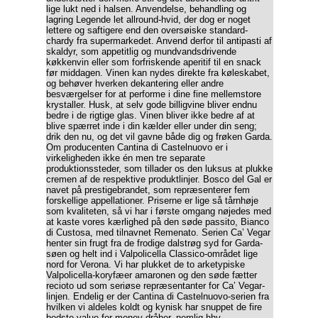
lige lukt ned i halsen. Anvendelse, behandling og
lagring Legende let allround-hvid, der dog er noget
lettere og saftigere end den oversøiske standard-
chardy fra supermarkedet. Anvend derfor til antipasti af
skaldyr, som appetitlig og mundvandsdrivende
køkkenvin eller som forfriskende aperitif til en snack
før middagen. Vinen kan nydes direkte fra køleskabet,
og behøver hverken dekantering eller andre
besværgelser for at performe i dine fine mellemstore
krystaller. Husk, at selv gode billigvine bliver endnu
bedre i de rigtige glas. Vinen bliver ikke bedre af at
blive spærret inde i din kælder eller under din seng;
drik den nu, og det vil gavne både dig og frøken Garda.
Om producenten Cantina di Castelnuovo er i
virkeligheden ikke én men tre separate
produktionssteder, som tillader os den luksus at plukke
cremen af de respektive produktlinjer. Bosco del Gal er
navet på prestigebrandet, som repræsenterer fem
forskellige appellationer. Priserne er lige så tårnhøje
som kvaliteten, så vi har i første omgang nøjedes med
at kaste vores kærlighed på den søde passito, Bianco
di Custosa, med tilnavnet Remenato. Serien Ca’ Vegar
henter sin frugt fra de frodige dalstrøg syd for Garda-
søen og helt ind i Valpolicella Classico-området lige
nord for Verona. Vi har plukket de to arketypiske
Valpolicella-koryfæer amaronen og den søde fætter
recioto ud som seriøse repræsentanter for Ca’ Vegar-
linjen. Endelig er der Cantina di Castelnuovo-serien fra
hvilken vi aldeles koldt og kynisk har snuppet de fire
bedste value-for-money-dråber, nemlig hhv.