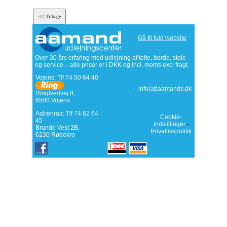
Gå til fuld website
Over 30 års erfaring med udlejning af telte, borde, stole
og service. - alle priser er i DKK og incl. moms excl fragt.
Vojens: Tlf
74 50 64 40
-
info(at)aamands.dk
Ringtvedvej 8
,
6500
Vojens
Aabenraa: Tlf 74 62 64
Cookie-
45
indstillinger
-
Brunde Vest 2B,
Privatlivspolitik
6230 Rødekro