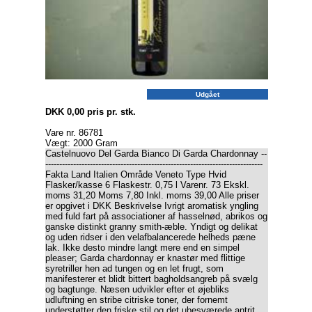
Udgået
DKK 0,00 pris pr. stk.
Vare nr. 86781
Vægt: 2000 Gram
Castelnuovo Del Garda Bianco Di Garda Chardonnay --
------------------------------------------------------------------------------
Fakta Land Italien Område Veneto Type Hvid
Flasker/kasse 6 Flaskestr. 0,75 l Varenr. 73 Ekskl.
moms 31,20 Moms 7,80 Inkl. moms 39,00 Alle priser
er opgivet i DKK Beskrivelse Ivrigt aromatisk yngling
med fuld fart på associationer af hasselnød, abrikos og
ganske distinkt granny smith-æble. Yndigt og delikat
og uden ridser i den velafbalancerede helheds pæne
lak. Ikke desto mindre langt mere end en simpel
pleaser; Garda chardonnay er knastør med flittige
syretriller hen ad tungen og en let frugt, som
manifesterer et blidt bittert bagholdsangreb på svælg
og bagtunge. Næsen udvikler efter et øjebliks
udluftning en stribe citriske toner, der fornemt
understøtter den friske stil og det ubesværede antrit