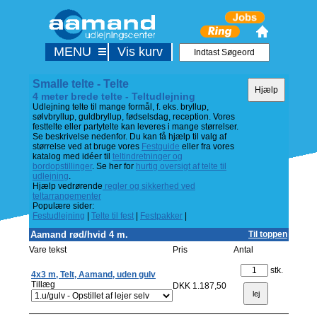
MENU
Vis kurv
Smalle telte - Telte
4 meter brede telte - Teltudlejning
Udlejning telte til mange formål, f. eks. bryllup,
sølvbryllup, guldbryllup, fødselsdag, reception. Vores
festtelte eller partytelte kan leveres i mange størrelser.
Se beskrivelse nedenfor. Du kan få hjælp til valg af
størrelse ved at bruge vores
Festguide
eller fra vores
katalog med idéer til
teltindretninger og
bordopstillinger
. Se her for
hurtig oversigt af telte til
udlejning
.
Hjælp vedrørende
regler og sikkerhed ved
teltarrangementer
Populære sider:
Festudlejning
|
Telte til fest
|
Festpakker
|
Aamand rød/hvid 4 m.
Til toppen
Vare tekst
Pris
Antal
stk.
4x3 m, Telt, Aamand, uden gulv
Tillæg
DKK 1.187,50