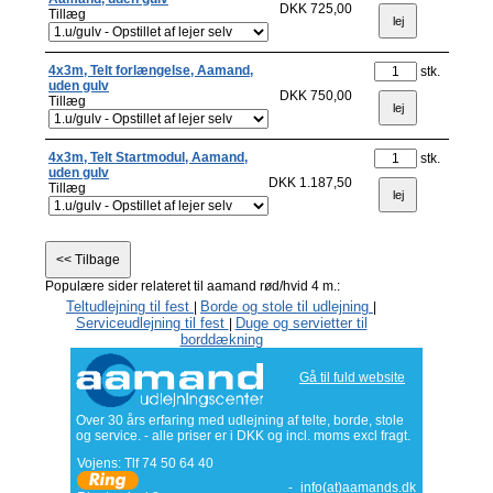
DKK 725,00
Tillæg
4x3m, Telt forlængelse, Aamand,
stk.
uden gulv
DKK 750,00
Tillæg
4x3m, Telt Startmodul, Aamand,
stk.
uden gulv
DKK 1.187,50
Tillæg
Populære sider relateret til aamand rød/hvid 4 m.:
Teltudlejning til fest
Borde og stole til udlejning
|
|
Serviceudlejning til fest
Duge og servietter til
|
borddækning
Gå til fuld website
Over 30 års erfaring med udlejning af telte, borde, stole
og service. - alle priser er i DKK og incl. moms excl fragt.
Vojens: Tlf
74 50 64 40
-
info(at)aamands.dk