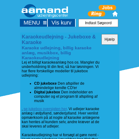
MENU
Vis kurv
Karaokeudlejning - Jukeboxe &
Karaoke
Karaoke udlejning, billig karaoke
anlæg, musikbox, billig
Karaokeudlejning
Lej et billigt karaokeanlæg hos os. Mangler du
underholdning til din fest, så har løsningen. Vi
har flere forskellige modeller til jukebox
udlejning:
CD jukeboxe
Den afspiller de
almindelige kendte CD'er
Digital jukebox
Den indeholder en
computer og et program til afspiling af
musik
,
se jukebox oversigten her
. Vi udlejer karaoke
anlæg i østjylland, sønderjylland. Hver venlist
opmærksom på at nogle af karaoke anlægene
kan hentes af kunden selv, andre kræver at de
skal leveres af udlejer.
Karaokeudlejning har vi forsøgt at gøre nemt -