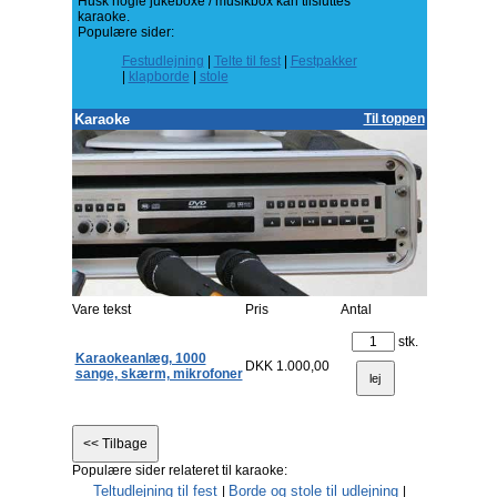
Husk nogle jukeboxe / musikbox kan tilsluttes
karaoke.
Populære sider:
Festudlejning
|
Telte til fest
|
Festpakker
|
klapborde
|
stole
Karaoke
Til toppen
Vare tekst
Pris
Antal
stk.
Karaokeanlæg, 1000
DKK 1.000,00
sange, skærm, mikrofoner
Populære sider relateret til karaoke:
Teltudlejning til fest
Borde og stole til udlejning
|
|