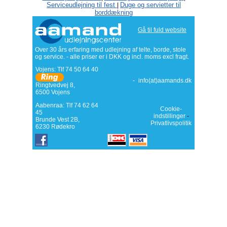
Serviceudlejning til fest
Duge og servietter til
|
borddækning
Gå til fuld website
Over 30 års erfaring med udlejning af telte, borde, stole
og service. - alle priser er i DKK og incl. moms excl fragt.
Vojens: Tlf
74 50 64 40
-
info(at)aamands.dk
Ringtvedvej 8
,
6500
Vojens
Aabenraa: Tlf 74 62 64
Cookie-
45
indstillinger
-
Brunde Vest 2B,
Privatlivspolitik
6230 Rødekro