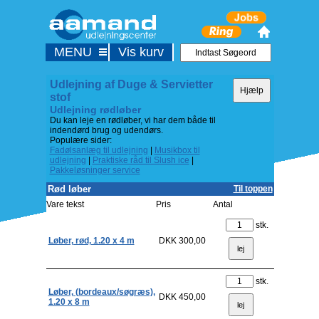
MENU
Vis kurv
Udlejning af Duge & Servietter
stof
Udlejning rødløber
Du kan leje en rødløber, vi har dem både til
indendørd brug og udendørs.
Populære sider:
Fadølsanlæg til udlejning
|
Musikbox til
udlejning
|
Praktiske råd til Slush ice
|
Pakkeløsninger service
Rød løber
Til toppen
Vare tekst
Pris
Antal
stk.
Løber, rød, 1.20 x 4 m
DKK 300,00
stk.
Løber, (bordeaux/søgræs),
DKK 450,00
1.20 x 8 m