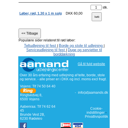
stk.
Løber, rød, 1.30 x 1 m salg
DKK 60,00
Populære sider relateret til rød løber:
Teltudlejning til fest
Borde og stole til udlejning
|
|
Serviceudlejning til fest
Duge og servietter til
|
borddækning
Gå til fuld website
Over 30 års erfaring med udlejning af telte, borde, stole
og service. - alle priser er i DKK og incl. moms excl fragt.
Vojens: Tlf
74 50 64 40
-
info(at)aamands.dk
Ringtvedvej 8
,
6500
Vojens
Aabenraa: Tlf 74 62 64
Cookie-
45
indstillinger
-
Brunde Vest 2B,
Privatlivspolitik
6230 Rødekro