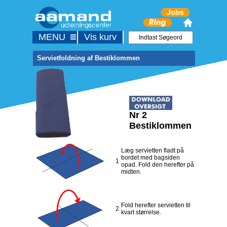
MENU
Vis kurv
Servietfoldning af Bestiklommen
Nr 2
Bestiklommen
Læg servietten fladt på
bordet med bagsiden
1
opad. Fold den herefter på
midten.
Fold herefter servietten til
2
kvart størrelse.