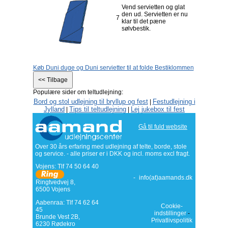
Vend servietten og glat
den ud. Servietten er nu
7
klar til det pæne
sølvbestik.
Køb Duni duge og Duni servietter til at folde Bestiklommen
Populære sider om teltudlejning:
Bord og stol udlejning til bryllup og fest
Festudlejning i
|
Jylland
Tips til teltudlejning
Lej jukebox til fest
|
|
Gå til fuld website
Over 30 års erfaring med udlejning af telte, borde, stole
og service. - alle priser er i DKK og incl. moms excl fragt.
Vojens: Tlf
74 50 64 40
-
info(at)aamands.dk
Ringtvedvej 8
,
6500
Vojens
Aabenraa: Tlf 74 62 64
Cookie-
45
indstillinger
-
Brunde Vest 2B,
Privatlivspolitik
6230 Rødekro