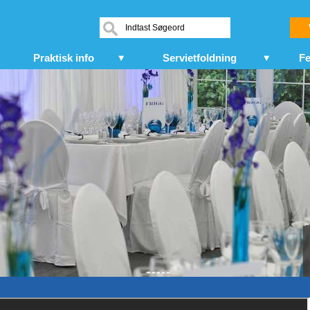
Praktisk info
Servietfoldning
Fe