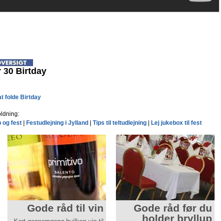
 30 Birtday
at folde Birtday
ldning:
p og fest
|
Festudlejning i Jylland
|
Tips til teltudlejning
|
Lej jukebox til fest
Gode råd til vin
Gode råd før du
holder bryllup