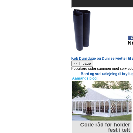
Nr
Køb Duni duge og Duni servietter til 
Populære sider sammen med servietfo
Bord og stol udlejning til bryllu
Aamands blog:
Tips til bordnips
Gode råd før holder
fest i telt