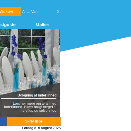
Vis kurv
Antal Varer
0
stguide
Galleri
Udlejning af inderlinned
Læs her mere om telte med
inderlinned. Bliver brugt meget til
bryllup og sølvbryllop
Skriv til os
Lørdag d. 8 august 2026