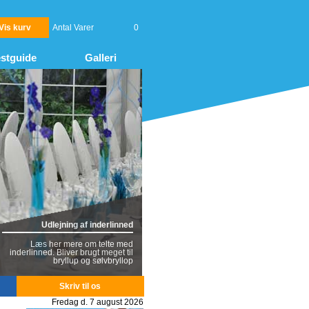
Vis kurv
Antal Varer
0
stguide
Galleri
Udlejning af inderlinned
Læs her mere om telte med
inderlinned. Bliver brugt meget til
bryllup og sølvbryllop
Skriv til os
Fredag d. 7 august 2026