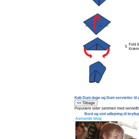
Fold b
5
Kræmm
Køb Duni duge og Duni servietter ti
Populære sider sammen med servietfo
Bord og stol udlejning til bryllu
Aamands blog: