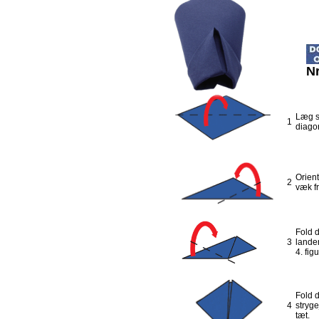
N
Læg s
1
diagon
Orient
2
væk fr
Fold d
3
lander
4. figu
Fold d
4
stryge
tæt.