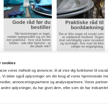
Gode råd før du
Praktiske råd til
bestiller
borddækning
Når beslutningen er taget,
Der er ikke noget så smukt som
melder spørgsmålet sig om det
et veldækket festbord. Dugen
rent praktiske - hvor skal festen
skal selvfølgelig være nyvasket
holdes - ude eller hjemme - er
og nystrøget, hvis man da ikke
der plads nok?
vælger en engangsdug.
Læs mere her
Læs mere her
Gå til mobilwebsite
Aamand Udlejningscenter
- alle priser er i DKK og i
 cookies
Tlf
74 50 64 40
-
Vojens:
Ringtvedvej 8
,
6500
Vojens
passe vores indhold og annoncer, til at vise dig funktioner til soci
af
Tlf 74 62 64 45
-
Aabenraa: Brunde Vest 2B, 6230 Rødekro
fik. Vi deler også oplysninger om din brug af vores hjemmeside m
Cookie-indstillinger
-
Privatlivspolitik
 medier, annonceringspartnere og analysepartnere. Vores partne
ndre oplysninger, du har givet dem, eller som de har indsamlet 