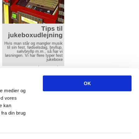
Tips til
Praktiske råd til
jukeboxudlejning
Slush ice
Hvis man står og mangler musik
HUSK bestil din slush ice
til sin fest, fødselsdag, bryllup,
maskine i god tid. Det er ikke
sølvbryllp m.m., så har vi
sjovt at komme forsent og
løsningen. Vi har flere typer fest
skrinlægge en dejlig dag og
jukeboxe
aften
Læs mere her
Læs mere her
ncl. moms excl fragt.
OK
-
info(at)aamands.dk
ale medier og
-
Fax 74 50 61 29
ed vores
re kan
fra din brug