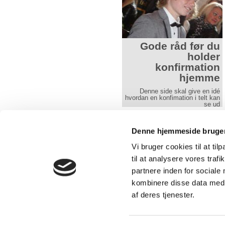
Gode råd før du
Gode råd før du
holder bryllup
holder
hjemme
konfirmation
hjemme
Vi hjælper altid gerne med til at
arrangere jeres bryllup. Uanset
Denne side skal give en idé
set om det er
hvordan en konfimation i telt kan
se ud
Læs mere her
Læs mere her
Denne hjemmeside bruger
Vi bruger cookies til at til
Over 30 års erfaring med udlejning 
telte, borde, stole og service.
til at analysere vores tra
partnere inden for sociale
kombinere disse data med a
af deres tjenester.