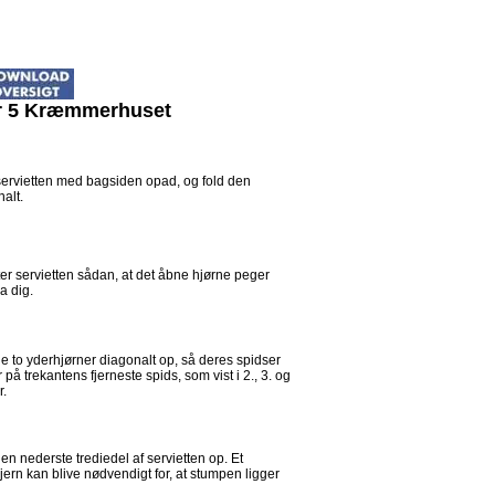
r 5 Kræmmerhuset
ervietten med bagsiden opad, og fold den
alt.
er servietten sådan, at det åbne hjørne peger
a dig.
e to yderhjørner diagonalt op, så deres spidser
 på trekantens fjerneste spids, som vist i 2., 3. og
r.
en nederste trediedel af servietten op. Et
jern kan blive nødvendigt for, at stumpen ligger