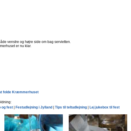
åde venstre og højre side om bag servietten.
erhuset er nu klar.
l at folde Kræmmerhuset
ldning:
p og fest
|
Festudlejning i Jylland
|
Tips til teltudlejning
|
Lej jukebox til fest