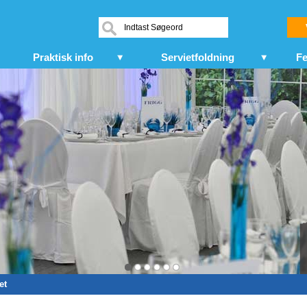
Praktisk info
Servietfoldning
Fe
et