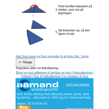
Fold herefter trekanten på
4
midten, som vist på
tegningen.
Stil trekanten op, så den
5
ligner et sejl.
Køb Duni duge og Duni servietter til at folde Stor_Sejlet
Populære sider om teltudlejning:
Bord og stol udlejning til bryllup og fest
Festudlejning i
|
Jylland
Tips til teltudlejning
Lej jukebox til fest
|
|
Gå til fuld website
Over 30 års erfaring med udlejning af telte, borde, stole
og service. - alle priser er i DKK og incl. moms excl fragt.
Vojens: Tlf
74 50 64 40