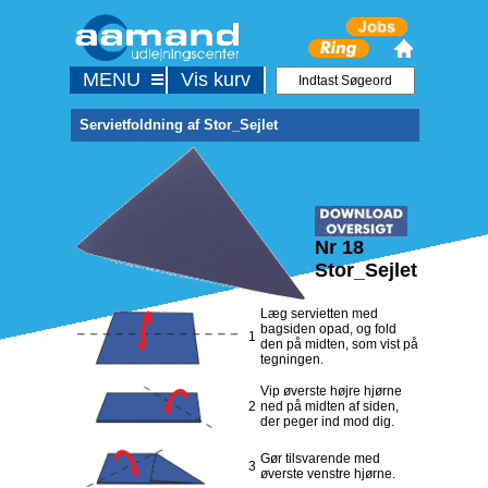
MENU
Vis kurv
Servietfoldning af Stor_Sejlet
Nr 18
Stor_Sejlet
Læg servietten med
bagsiden opad, og fold
1
den på midten, som vist på
tegningen.
Vip øverste højre hjørne
2
ned på midten af siden,
der peger ind mod dig.
Gør tilsvarende med
3
øverste venstre hjørne.