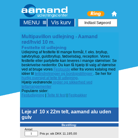
MENU
Vis kurv
Multipavillon udlejning - Aamand
rød/hvid 10 m.
Festtelte til udlejning
Udlejning af festtelte til mange formål, f. eks. bryllup,
sølvbryllup, guldbryllup, fødselsdag, reception. Vores
festtelte eller partytelte kan leveres i mange størrelser. Se
beskrivelse nedenfor. Du kan få hjælp til valg af størrelse
ved at bruge vores
Festguide
eller fra vores katalog med
idéer til
teltindretninger og bordopstillinger
. Se her for
hurtig oversigt af telte til udlejning
.
Hjælp vedrørende
regler og sikkerhed ved
teltarrangementer
Populære sider:
Festudlejning
|
Telte til fest
|
Festpakker
Leje af
10 x 22m telt, aamand alu uden
gulv
Bestilling:
Antal:
Pris pr. stk DKK 11.195,00