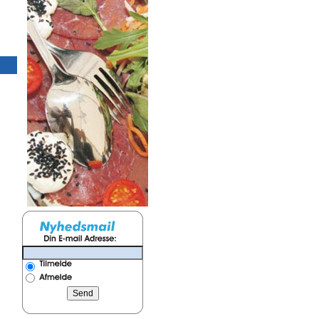
10x30 m Telt, Aamand alu
10x39 m Telt, Aaman
uden gulv
uden gulv