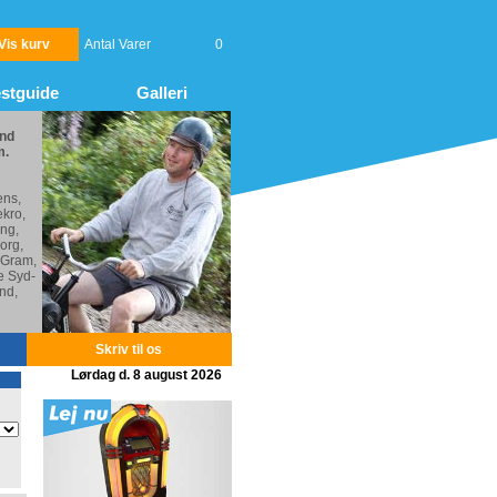
Vis kurv
Antal Varer
0
stguide
Galleri
nd
m.
ens,
kro,
ng,
org,
 Gram,
e Syd-
nd,
Skriv til os
Lørdag d. 8 august 2026