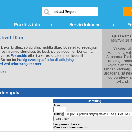
Praktisk info
Servietfoldning
Fe
Leje af Aama
/hvid 10 m.
rød/hvid 10 
 f. eks. bryllup, sølvbryllup, guldbryllup, fødselsdag, reception.
Vi kører til:
everes i mange størrelser. Se beskrivelse nedenfor. Du kan få
Haderslev, Voj
e vores
Festguide
eller fra vores katalog med idéer til
Aabenraa, Røde
. Se her for
hurtig oversigt af telte til udlejning
.
Kolding, Røddi
ed ved teltarrangementer
Vejen, Sønderb
Tønder, Padborg,
kker
Broager altså hel
og Sønderjylla
Jylland.
uden gulv
Bestilling:
Antal:
Tillæg
Læg varen i kurven!
(Den kan slettes senere)