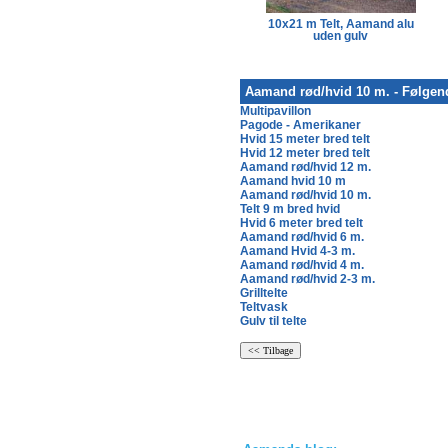
10x18 m Telt, Aamand alu
10x21 m Telt, Aamand alu
uden gulv
uden gulv
Aamand rød/hvid 10 m. - Følgen
Multipavillon
Pagode - Amerikaner
Hvid 15 meter bred telt
Hvid 12 meter bred telt
Aamand rød/hvid 12 m.
Aamand hvid 10 m
Aamand rød/hvid 10 m.
Telt 9 m bred hvid
Hvid 6 meter bred telt
Aamand rød/hvid 6 m.
Aamand Hvid 4-3 m.
Aamand rød/hvid 4 m.
Aamand rød/hvid 2-3 m.
Grilltelte
Teltvask
Gulv til telte