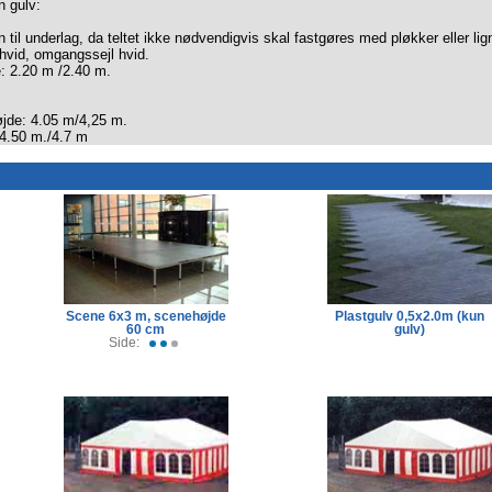
 gulv:
 til underlag, da teltet ikke nødvendigvis skal fastgøres med pløkker eller lign
r hvid, omgangssejl hvid.
e: 2.20 m /2.40 m.
øjde: 4.05 m/4,25 m.
 4.50 m./4.7 m
Scene 6x3 m, scenehøjde
Plastgulv 0,5x2.0m (kun
60 cm
gulv)
Side: