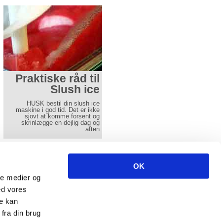
Praktiske råd til
Tips til bordnips
Slush ice
Denne side skal give en ideér
hvordan man de små detaljer
HUSK bestil din slush ice
kan se ud.
maskine i god tid. Det er ikke
sjovt at komme forsent og
Læs mere her
skrinlægge en dejlig dag og
aften
Læs mere her
ncl. moms excl fragt.
OK
-
info(at)aamands.dk
ale medier og
-
Fax 74 50 61 29
ed vores
re kan
fra din brug