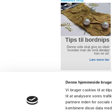
Aamands blog:
Praktiske råd til
Tips til bordnips
Slush ice
Denne side skal give en ideér
hvordan man de små detaljer
HUSK bestil din slush ice
kan se ud.
maskine i god tid. Det er ikke
sjovt at komme forsent og
Læs mere her
skrinlægge en dejlig dag og
aften
Læs mere her
Denne hjemmeside bruger
Vi bruger cookies til at til
Over 30 års erfaring med udlejning 
telte, borde, stole og service.
til at analysere vores tra
partnere inden for sociale
kombinere disse data med a