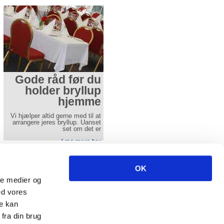
Gode råd før du
Gode råd før du
holder bryllup
holder
hjemme
konfirmation
hjemme
Vi hjælper altid gerne med til at
arrangere jeres bryllup. Uanset
Denne side skal give en idé
set om det er
hvordan en konfimation i telt kan
se ud
Læs mere her
Læs mere her
ncl. moms excl fragt.
OK
-
info(at)aamands.dk
ale medier og
-
Fax 74 50 61 29
ed vores
re kan
fra din brug