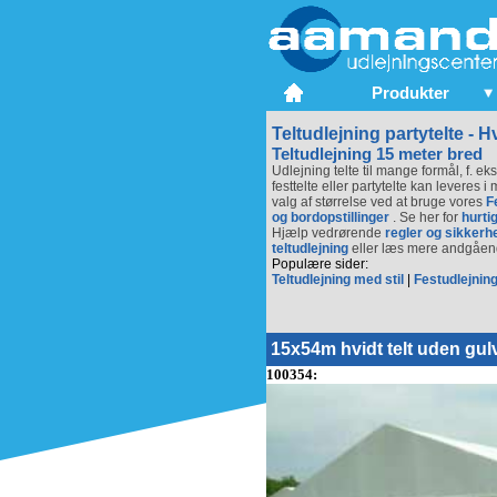
Produkter
Teltudlejning partytelte - H
Teltudlejning 15 meter bred
Udlejning telte til mange formål, f. ek
festtelte eller partytelte kan leveres 
valg af størrelse ved at bruge vores
F
og bordopstillinger
. Se her for
hurtig
Hjælp vedrørende
regler og sikkerh
teltudlejning
eller læs mere andgåe
Populære sider:
Teltudlejning med stil
|
Festudlejning
15x54m hvidt telt uden gul
100354: