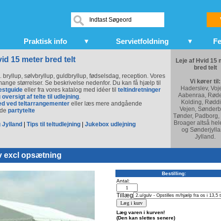
Praktisk info
Servietfoldning
Fe
vid 15 meter bred telt
Leje af Hvid 15 
bred telt
s. bryllup, sølvbryllup, guldbryllup, fødselsdag, reception. Vores
Vi kører til:
i mange størrelser. Se beskrivelse nedenfor. Du kan få hjælp til
Haderslev, Voj
estguide
eller fra vores katalog med idéer til
teltindretninger
Aabenraa, Røde
 oversigt af telte til udlejning
.
Kolding, Røddi
ed ved teltarrangementer
eller læs mere andgående
Vejen, Sønderb
nde
partytelte
Tønder, Padborg,
Broager altså hel
 Jylland
|
Tips til teltudlejning
|
Jukebox udlejning
og Sønderjylla
Jylland.
v excl opsætning
Bestilling:
Antal:
Tillæg
Læg varen i kurven!
(Den kan slettes senere)