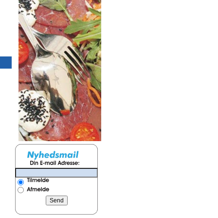
15x57m Hvidt telt uden gulv
15x21 m Hvidt telt
excl opsætning
gulv excl opsætn