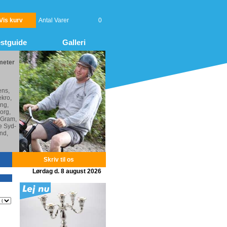
Vis kurv
Antal Varer
0
stguide
Galleri
meter
ens,
kro,
ng,
org,
 Gram,
e Syd-
nd,
Skriv til os
Lørdag d. 8 august 2026