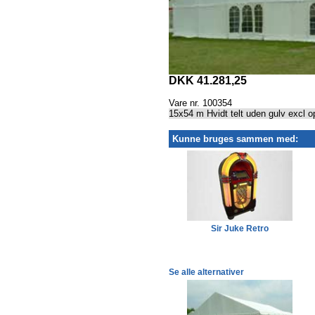
DKK 41.281,25
Vare nr. 100354
15x54 m Hvidt telt uden gulv excl 
Kunne bruges sammen med:
Lyskæde med 8 kupler, hvid
Sir Juke Retro
Se alle alternativer