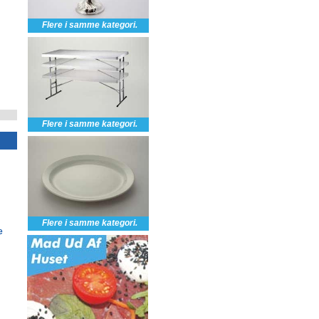
Flere i samme kategori.
Flere i samme kategori.
Flere i samme kategori.
e
Varmeovne excl blæser,
Scene 6x3 m, scene
gas, excl gasflaske
60 cm