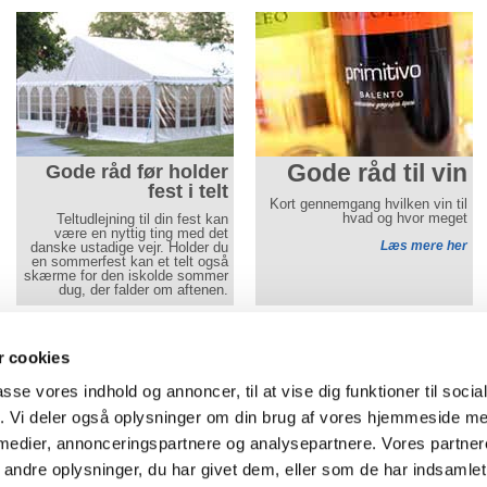
Gode råd til vin
Gode råd før holder
fest i telt
Kort gennemgang hvilken vin til
hvad og hvor meget
Teltudlejning til din fest kan
være en nyttig ting med det
Læs mere her
danske ustadige vejr. Holder du
en sommerfest kan et telt også
skærme for den iskolde sommer
dug, der falder om aftenen.
Læs mere her
Gå til mobilwebsite
Aamand Udlejningscenter
- alle priser er i DKK og i
 cookies
Tlf
74 50 64 40
-
Vojens:
Ringtvedvej 8
,
6500
Vojens
passe vores indhold og annoncer, til at vise dig funktioner til soci
af
Tlf 74 62 64 45
-
Aabenraa: Brunde Vest 2B, 6230 Rødekro
fik. Vi deler også oplysninger om din brug af vores hjemmeside m
Cookie-indstillinger
-
Privatlivspolitik
 medier, annonceringspartnere og analysepartnere. Vores partne
ndre oplysninger, du har givet dem, eller som de har indsamlet 