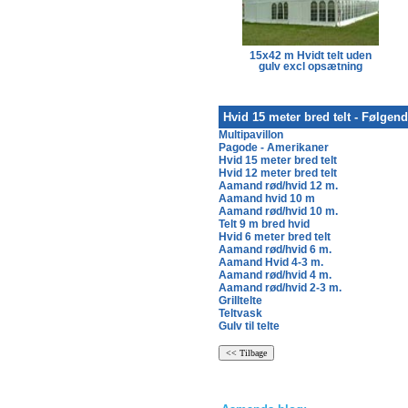
15x39 m Hvidt telt uden
15x42 m Hvidt telt uden
gulv excl opsætning
gulv excl opsætning
Hvid 15 meter bred telt - Følgen
Multipavillon
Pagode - Amerikaner
Hvid 15 meter bred telt
Hvid 12 meter bred telt
Aamand rød/hvid 12 m.
Aamand hvid 10 m
Aamand rød/hvid 10 m.
Telt 9 m bred hvid
Hvid 6 meter bred telt
Aamand rød/hvid 6 m.
Aamand Hvid 4-3 m.
Aamand rød/hvid 4 m.
Aamand rød/hvid 2-3 m.
Grilltelte
Teltvask
Gulv til telte