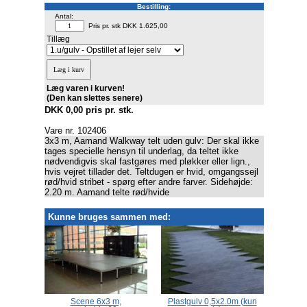
Bestilling:
Antal:
Pris pr. stk DKK 1.625,00
Tillæg
Læg varen i kurven!
(Den kan slettes senere)
DKK 0,00 pris pr. stk.
Vare nr. 102406
3x3 m, Aamand Walkway telt uden gulv: Der skal ikke
tages specielle hensyn til underlag, da teltet ikke
nødvendigvis skal fastgøres med pløkker eller lign.,
hvis vejret tillader det. Teltdugen er hvid, omgangssejl
rød/hvid stribet - spørg efter andre farver. Sidehøjde:
2.20 m. Aamand telte rød/hvide
Kunne bruges sammen med:
læser,
Scene 6x3 m,
Plastgulv 0,5x2.0m (kun
Lyskæ