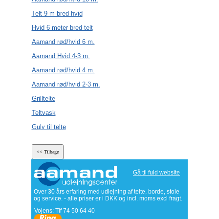
Telt 9 m bred hvid
Hvid 6 meter bred telt
Aamand rød/hvid 6 m.
Aamand Hvid 4-3 m.
Aamand rød/hvid 4 m.
Aamand rød/hvid 2-3 m.
Grilltelte
Teltvask
Gulv til telte
Gå til fuld website
Over 30 års erfaring med udlejning af telte, borde, stole
og service. - alle priser er i DKK og incl. moms excl fragt.
Vojens: Tlf
74 50 64 40