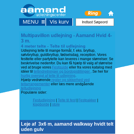
MENU
Vis kurv
Multipavillon udlejning - Aamand Hvid 4-
3 m.
4 meter telte - Telte til udlejning
Udlejning telte til mange formål, f. eks. bryllup,
sølvbryllup, guldbryllup, fødselsdag, reception. Vores
festtelte eller partytelte kan leveres i mange størrelser. Se
beskrivelse nedenfor. Du kan få hjælp til valg af størrelse
ved at bruge vores
Festguide
eller fra vores katalog med
idéer til
teltindretninger og bordopstillinger
. Se her for
hurtig oversigt af telte til udlejning
.
Hjælp vedrørende
regler og sikkerhed ved
teltarrangementer
eller læs mere andgående
teltudlejning
Populære sider:
Festudlejning
|
Telte til fest
|
Festpakker
|
klapborde
|
stole
Leje af
3x6 m, aamand walkway hvidt telt
uden gulv