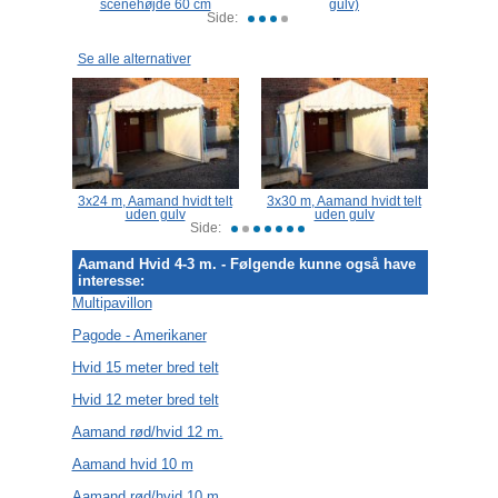
aske
scenehøjde 60 cm
gulv)
Side:
Se alle alternativer
idt telt
3x24 m, Aamand hvidt telt
3x30 m, Aamand hvidt telt
3x6 m,
uden gulv
uden gulv
Side:
Aamand Hvid 4-3 m. - Følgende kunne også have
interesse:
Multipavillon
Pagode - Amerikaner
Hvid 15 meter bred telt
Hvid 12 meter bred telt
Aamand rød/hvid 12 m.
Aamand hvid 10 m
Aamand rød/hvid 10 m.