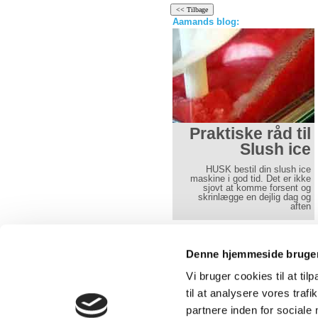
Aamands blog:
Tips til
Praktiske råd til
jukeboxudlejning
Slush ice
Hvis man står og mangler musik
HUSK bestil din slush ice
til sin fest, fødselsdag, bryllup,
maskine i god tid. Det er ikke
sølvbryllp m.m., så har vi
sjovt at komme forsent og
løsningen. Vi har flere typer fest
skrinlægge en dejlig dag og
jukeboxe
aften
Læs mere her
Læs mere her
Denne hjemmeside bruger
Vi bruger cookies til at til
Over 30 års erfaring med udlejning 
telte, borde, stole og service.
til at analysere vores tra
partnere inden for sociale