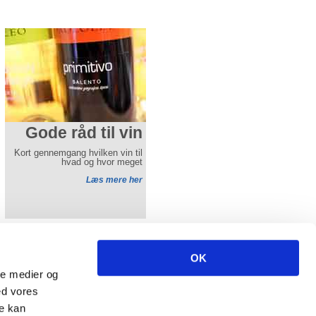
Gode råd til vin
Gode råd før du
holder bryllup
Kort gennemgang hvilken vin til
hjemme
hvad og hvor meget
Læs mere her
Vi hjælper altid gerne med til at
arrangere jeres bryllup. Uanset
set om det er
Læs mere her
ncl. moms excl fragt.
OK
-
info(at)aamands.dk
ale medier og
-
Fax 74 50 61 29
ed vores
re kan