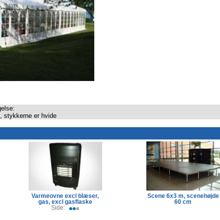
else:
, stykkerne er hvide
Varmeovne excl blæser,
Scene 6x3 m, scenehøjde
gas, excl gasflaske
60 cm
Side: