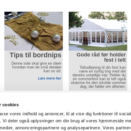
Tips til bordnips
Gode råd før holder
fest i telt
Denne side skal give en ideér
hvordan man de små detaljer
Teltudlejning til din fest kan
kan se ud.
være en nyttig ting med det
danske ustadige vejr. Holder du
Læs mere her
en sommerfest kan et telt også
skærme for den iskolde sommer
dug, der falder om aftenen.
Læs mere her
Gå til mobilwebsite
Aamand Udlejningscenter
- alle priser er i DKK og i
 cookies
Tlf
74 50 64 40
-
Vojens:
Ringtvedvej 8
,
6500
Vojens
passe vores indhold og annoncer, til at vise dig funktioner til soci
af
Tlf 74 62 64 45
-
Aabenraa: Brunde Vest 2B, 6230 Rødekro
fik. Vi deler også oplysninger om din brug af vores hjemmeside m
Cookie-indstillinger
-
Privatlivspolitik
 medier, annonceringspartnere og analysepartnere. Vores partne