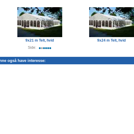
9x21 m Telt, hvid
9x24 m Telt, hvid
Side:
nne også have interesse: