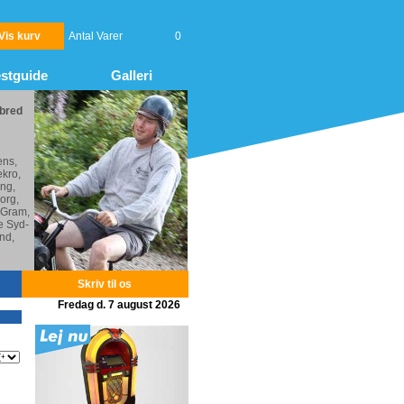
Vis kurv
Antal Varer
0
stguide
Galleri
 bred
ens,
kro,
ng,
org,
 Gram,
e Syd-
nd,
Skriv til os
Fredag d. 7 august 2026