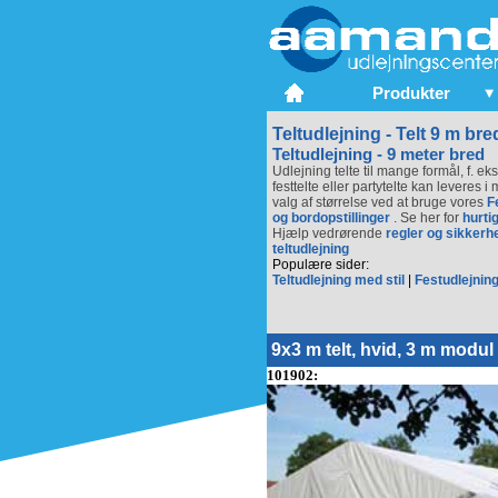
Produkter
Teltudlejning - Telt 9 m bre
Teltudlejning - 9 meter bred
Udlejning telte til mange formål, f. ek
festtelte eller partytelte kan leveres 
valg af størrelse ved at bruge vores
F
og bordopstillinger
. Se her for
hurtig
Hjælp vedrørende
regler og sikkerh
teltudlejning
Populære sider:
Teltudlejning med stil
|
Festudlejning
9x3 m telt, hvid, 3 m modul
101902: