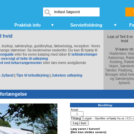
Praktisk info
Servietfoldning
Fe
d hvid
Leje af Telt 9 m
hvid
s. bryllup, sølvbryllup, guldbryllup, fødselsdag, reception. Vores
Vi kører til:
i mange størrelser. Se beskrivelse nedenfor. Du kan få hjælp til
Haderslev, Voj
estguide
eller fra vores katalog med idéer til
teltindretninger
Aabenraa, Røde
 oversigt af telte til udlejning
.
Kolding, Røddi
ed ved teltarrangementer
eller læs mere andgående
Vejen, Sønderb
Tønder, Padborg,
Broager altså hel
 Jylland
|
Tips til teltudlejning
|
Jukebox udlejning
og Sønderjylla
Jylland.
 forlængelse
Bestilling:
Antal:
Tillæg
Læg varen i kurven!
(Den kan slettes senere)