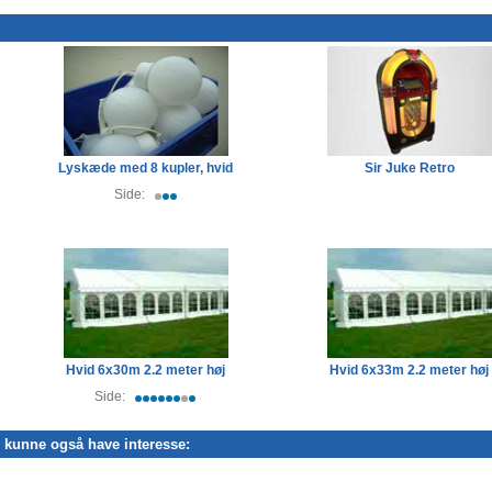
Lyskæde med 8 kupler, hvid
Sir Juke Retro
Side:
Hvid 6x30m 2.2 meter høj
Hvid 6x33m 2.2 meter høj
Side:
e kunne også have interesse: