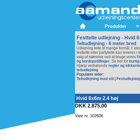
Produkter
Festtelte udlejning - Hvid 6
Teltudlejning - 6 meter bred
Udlejning telte til mange formål, f. ek
festtelte eller partytelte kan leveres 
valg af størrelse ved at bruge vores
F
og bordopstillinger
. Se her for
hurtig
Hjælp vedrørende
regler og sikkerh
teltudlejning
Populære sider:
Teltudlejning med stil
|
Festudlejning
Hvid 6x6m 2.4 høj
DKK 2.875,00
Vare nr. 102606