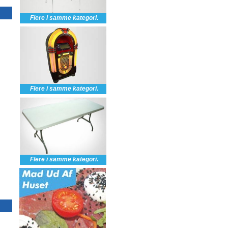
Flere i samme kategori.
Kantinebord, 76x183 cm,
Stabelstole med stof
Lifetime
og ryg, sort, Benj
Flere i samme kategori.
Flere i samme kategori.
Hvid 6x39m 2.2 meter høj
Hvid 6x42m 2.2 mete