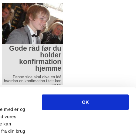
Gode råd før du
Gode råd før du
holder
bestiller
konfirmation
Når beslutningen er taget,
hjemme
melder spørgsmålet sig om det
rent praktiske - hvor skal festen
holdes - ude eller hjemme - er
Denne side skal give en idé
der plads nok?
hvordan en konfimation i telt kan
se ud
Læs mere her
Læs mere her
ncl. moms excl fragt.
OK
-
info(at)aamands.dk
ale medier og
-
Fax 74 50 61 29
ed vores
re kan
fra din brug