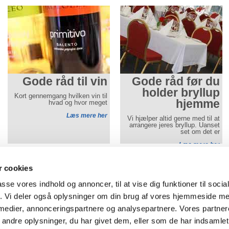
Gode råd til vin
Gode råd før du
holder bryllup
Kort gennemgang hvilken vin til
hjemme
hvad og hvor meget
Læs mere her
Vi hjælper altid gerne med til at
arrangere jeres bryllup. Uanset
set om det er
Læs mere her
Gå til mobilwebsite
Aamand Udlejningscenter
- alle priser er i DKK og i
 cookies
Tlf
74 50 64 40
-
Vojens:
Ringtvedvej 8
,
6500
Vojens
passe vores indhold og annoncer, til at vise dig funktioner til soci
af
Tlf 74 62 64 45
-
Aabenraa: Brunde Vest 2B, 6230 Rødekro
fik. Vi deler også oplysninger om din brug af vores hjemmeside m
Cookie-indstillinger
-
Privatlivspolitik
 medier, annonceringspartnere og analysepartnere. Vores partne
ndre oplysninger, du har givet dem, eller som de har indsamlet 