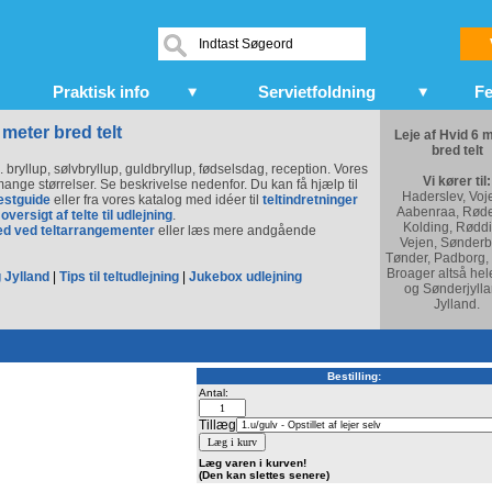
Praktisk info
Servietfoldning
Fe
 meter bred telt
Leje af Hvid 6 
bred telt
s. bryllup, sølvbryllup, guldbryllup, fødselsdag, reception. Vores
Vi kører til:
i mange størrelser. Se beskrivelse nedenfor. Du kan få hjælp til
Haderslev, Voj
estguide
eller fra vores katalog med idéer til
teltindretninger
Aabenraa, Røde
 oversigt af telte til udlejning
.
Kolding, Røddi
ed ved teltarrangementer
eller læs mere andgående
Vejen, Sønderb
Tønder, Padborg,
Broager altså hel
 Jylland
|
Tips til teltudlejning
|
Jukebox udlejning
og Sønderjylla
Jylland.
Bestilling:
Antal:
Tillæg
Læg varen i kurven!
(Den kan slettes senere)