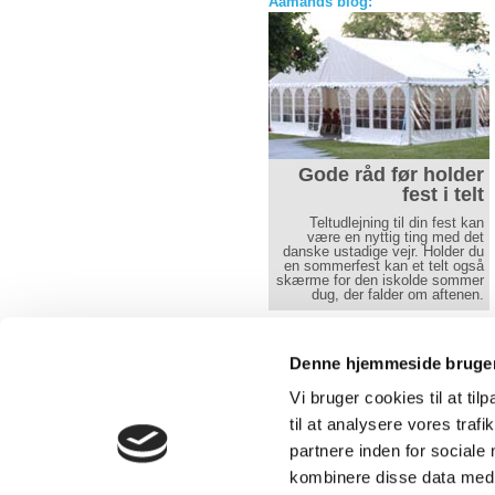
Aamands blog:
Tips til bordnips
Gode råd før holder
fest i telt
Denne side skal give en ideér
hvordan man de små detaljer
Teltudlejning til din fest kan
kan se ud.
være en nyttig ting med det
danske ustadige vejr. Holder du
Læs mere her
en sommerfest kan et telt også
skærme for den iskolde sommer
dug, der falder om aftenen.
Læs mere her
Denne hjemmeside bruger
Vi bruger cookies til at til
Over 30 års erfaring med udlejning 
telte, borde, stole og service.
til at analysere vores tra
partnere inden for sociale
kombinere disse data med a