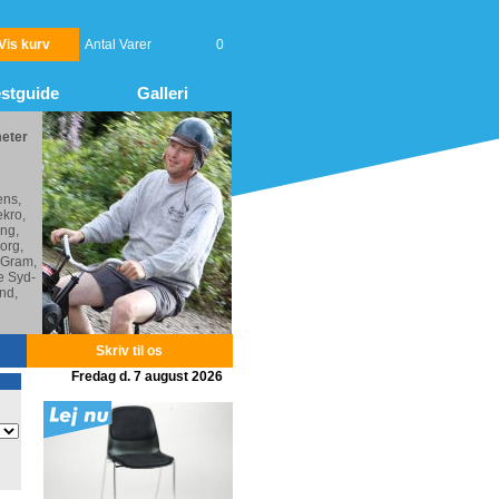
Vis kurv
Antal Varer
0
stguide
Galleri
meter
ens,
kro,
ng,
org,
 Gram,
e Syd-
nd,
Skriv til os
Fredag d. 7 august 2026