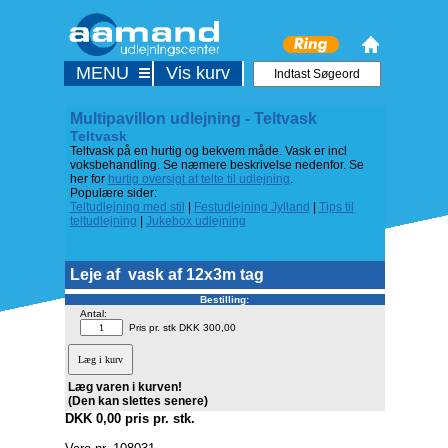
MENU
Vis kurv
Multipavillon udlejning - Teltvask
Teltvask
Teltvask på en hurtig og bekvem måde. Vask er incl
voksbehandling. Se næmere beskrivelse nedenfor. Se
her for
hurtig oversigt af telte til udlejning
.
Populære sider:
Teltudlejning med stil
|
Festudlejning Jylland
|
Tips til
teltudlejning
|
Jukebox udlejning
Leje af
vask af 12x3m tag
Bestilling:
Antal:
Pris pr. stk DKK 300,00
Læg varen i kurven!
(Den kan slettes senere)
DKK 0,00 pris pr. stk.