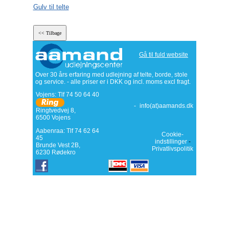
Gulv til telte
Gå til fuld website
Over 30 års erfaring med udlejning af telte, borde, stole
og service. - alle priser er i DKK og incl. moms excl fragt.
Vojens: Tlf
74 50 64 40
-
info(at)aamands.dk
Ringtvedvej 8
,
6500
Vojens
Aabenraa: Tlf 74 62 64
Cookie-
45
indstillinger
-
Brunde Vest 2B,
Privatlivspolitik
6230 Rødekro