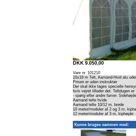
DKK 9.050,00
Vare nr. 101210
10x18 m Telt, Aamand-Hvid alu uden
Prisen er uden inskruktør
Der skal ikke tages specielle hensyn
hvis vejret tillader det. Teltdugen e
- spørg efter andre farver. Sidehøjd
Aamand telte hvide
Aamand telte 10/12 m. brede
10 meter/moduler af 2 og 3 m, kiph
12 meter/moduler af 3 m, kiphøjde:
Kunne bruges sammen med: