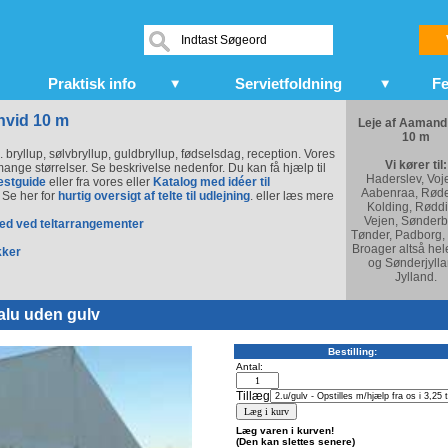
Praktisk info
Servietfoldning
Fe
 hvid 10 m
Leje af Aamand
10 m
s. bryllup, sølvbryllup, guldbryllup, fødselsdag, reception. Vores
Vi kører til:
i mange størrelser. Se beskrivelse nedenfor. Du kan få hjælp til
Haderslev, Voj
estguide
eller fra vores eller
Katalog med idéer til
Aabenraa, Røde
. Se her for
hurtig oversigt af telte til udlejning
. eller læs mere
Kolding, Røddi
Vejen, Sønderb
hed ved teltarrangementer
Tønder, Padborg,
Broager altså hel
kker
og Sønderjylla
Jylland.
alu uden gulv
Bestilling:
Antal:
Tillæg
Læg varen i kurven!
(Den kan slettes senere)