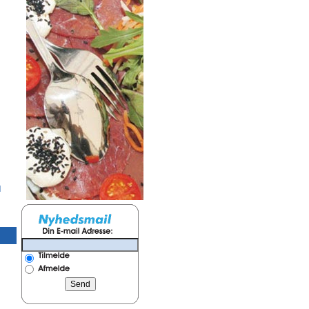
Kantinebord, 76x183 cm,
Stabelstole med stof
Lifetime
og ryg, sort, Benj
d
10x27m Telt, Aamand-Hvid
10x30 m Telt, Aaman
alu uden gulv
alu uden gulv