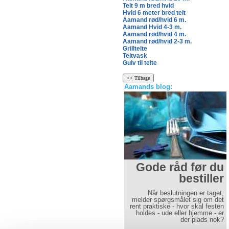
Telt 9 m bred hvid
Hvid 6 meter bred telt
Aamand rød/hvid 6 m.
Aamand Hvid 4-3 m.
Aamand rød/hvid 4 m.
Aamand rød/hvid 2-3 m.
Grilltelte
Teltvask
Gulv til telte
Aamands blog:
Gode råd før du
bestiller
Når beslutningen er taget,
melder spørgsmålet sig om det
rent praktiske - hvor skal festen
holdes - ude eller hjemme - er
der plads nok?