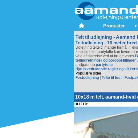
Produkter
Telt til udlejning - Aamand
Teltudlejning - 10 meter bred
Udlejning telte til mange formål, f. ek
festtelte eller partytelte kan leveres 
valg af størrelse ved at bruge vores
F
teltindretninger og bordopstillinger
andgående
partytelte
Hjælp vedrørende regler og sikker
Populære sider:
Festudlejning
|
Telte til fest
|
Festpa
10x18 m telt, aamand-hvid 
101210: