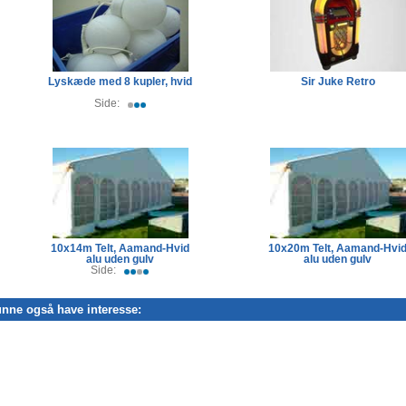
Lyskæde med 8 kupler, hvid
Sir Juke Retro
Side:
10x14m Telt, Aamand-Hvid
10x20m Telt, Aamand-Hvi
alu uden gulv
alu uden gulv
Side:
nne også have interesse: