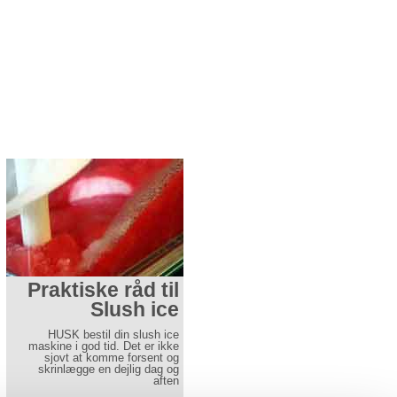
Praktiske råd til
Tips til bordnips
Slush ice
Denne side skal give en ideér
hvordan man de små detaljer
HUSK bestil din slush ice
kan se ud.
maskine i god tid. Det er ikke
sjovt at komme forsent og
Læs mere her
skrinlægge en dejlig dag og
aften