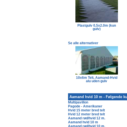
Plastgulv 0,5x2.0m (kun
gulv)
Se alle alternativer
10x24 m Telt, Aamand-Hvid
10x6m Telt, Aamand-Hvid
alu uden gulv
alu uden gulv
Aamand hvid 10 m - Følgende ku
Multipavillon
Pagode - Amerikaner
Hvid 15 meter bred telt
Hvid 12 meter bred telt
Aamand rød/hvid 12 m.
Aamand hvid 10 m
Aamand rød/hvid 10 m.