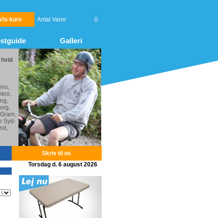
Vis kurv
Antal Varer
0
stguide
Galleri
 hvid
ens,
kro,
ng,
org,
 Gram,
e Syd-
nd,
Skriv til os
Torsdag d. 6 august 2026