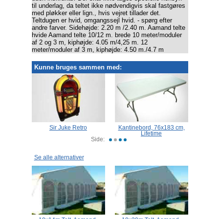
til underlag, da teltet ikke nødvendigvis skal fastgøres
med pløkker eller lign., hvis vejret tillader det.
Teltdugen er hvid, omgangssejl hvid. - spørg efter
andre farver. Sidehøjde: 2.20 m /2.40 m. Aamand telte
hvide Aamand telte 10/12 m. brede 10 meter/moduler
af 2 og 3 m, kiphøjde: 4.05 m/4,25 m. 12
meter/moduler af 3 m, kiphøjde: 4.50 m./4.7 m
Kunne bruges sammen med:
upler,
Sir Juke Retro
Kantinebord, 76x183 cm,
Stabe
Lifetime
sæd
Side:
Se alle alternativer