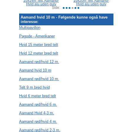
nd-Hvid
10x14m Telt, Aamand-
10x20m Telt, Aamand-
10x2
lv
Hvid alu uden gulv
Hvid alu uden gulv
Hvi
Side:
Aamand hvid 10 m - Følgende kunne også have
interesse:
Multipavillon
Pagode - Amerikaner
Hvid 15 meter bred telt
Hvid 12 meter bred telt
Aamand rød/hvid 12 m.
Aamand hvid 10 m
Aamand rød/hvid 10 m.
Telt 9 m bred hvid
Hvid 6 meter bred telt
Aamand rød/hvid 6 m.
Aamand Hvid 4-3 m.
Aamand rød/hvid 4 m.
Aamand rød/hvid 2-3 m.