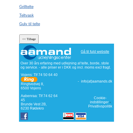
Grilltelte
Teltvask
Gulv til telte
Gå til fuld website
Over 30 års erfaring med udlejning af telte, borde, stole
og service. - alle priser er i DKK og incl. moms excl fragt.
Vojens: Tlf
74 50 64 40
-
info(at)aamands.dk
Ringtvedvej 8
,
6500
Vojens
Aabenraa: Tlf 74 62 64
Cookie-
45
indstillinger
-
Brunde Vest 2B,
Privatlivspolitik
6230 Rødekro