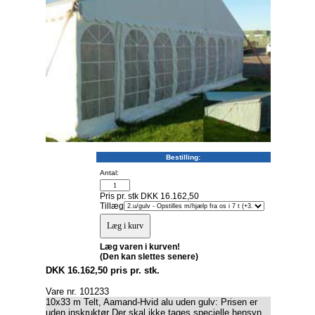
Bestilling:
Antal:
Pris pr. stk DKK 16.162,50
Tillæg
Læg varen i kurven!
(Den kan slettes senere)
DKK 16.162,50 pris pr. stk.
Vare nr. 101233
10x33 m Telt, Aamand-Hvid alu uden gulv: Prisen er
uden inskruktør Der skal ikke tages specielle hensyn