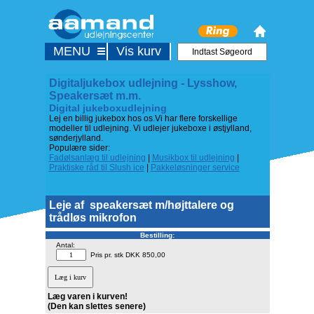
MENU
Vis kurv
Digitaljukebox udlejning - Lysshow,
Speakersæt m.m.
Digital jukeboxudlejning
Lej en billig jukebox hos os.Vi har flere forskellige
modeller til udlejning. Vi udlejer jukeboxe i østjylland,
sønderjylland.
Populære sider:
Fadølsanlæg til udlejning
|
Musikbox til udlejning
|
Praktiske råd til Slush ice
|
Pakkeløsninger service
Leje af
speakersæt m/højttalere og
trådløs mikrofon
Bestilling:
Antal:
Pris pr. stk DKK 850,00
Læg varen i kurven!
(Den kan slettes senere)