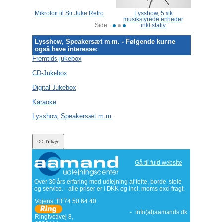
compact
Mikrofon til Sir Juke Retro
Lysshow, 5 stk
Disk
w MAX
musikstyrede enheder
Side:
inkl stativ.
Lysshow, Speakersæt m.m. - Følgende kunne
også have interesse:
Fremtids jukebox
CD-Jukebox
Digital Jukebox
Karaoke
Lysshow, Speakersæt m.m.
Gå til fuld website
Over 30 års erfaring med udlejning af telte, borde, stole
og service. - alle priser er i DKK og incl. moms excl fragt.
Vojens: Tlf
74 50 64 40
-
info(at)aamands.dk
Ringtvedvej 8
,